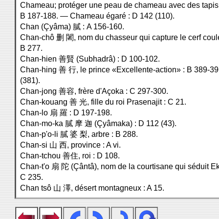
Chameau; protéger une peau de chameau avec des tapis 
B 187-188. — Chameau égaré : D 142 (110).
Chan (Çyâma) 膩 : A 156-160.
Chan-chô 删 闍, nom du chasseur qui capture le cerf couleu
B 277.
Chan-hien 善賢 (Subhadrâ) : D 100-102.
Chan-hing 善 行, le prince «Excellente-action» : B 389-39
(381).
Chan-jong 善容, frère d'Açoka : C 297-300.
Chan-kouang 善 光, fille du roi Prasenajit : C 21.
Chan-lo 扇 羅 : D 197-198.
Chan-mo-ka 膩 摩 迦 (Çyâmaka) : D 112 (43).
Chan-p'o-li 膩 婆 梨, arbre : B 288.
Chan-si 山 西, province : A vi.
Chan-tchou 善住, roi : D 108.
Chan-t'o 扇 陀 (Çântâ), nom de la courtisane qui séduit E
C 235.
Chan tsô 山 澤, désert montagneux : A 15.