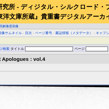
研究所 - ディジタル・シルクロード・
東洋文庫所蔵』貴重書デジタルアーカ
高解像度画像
画像サムネイル
-
目次
-
ページ番号
-
書誌情報（メタデータ）
-
キャプ
ジ検索
タイトル
ページ
 Apologues : vol.4