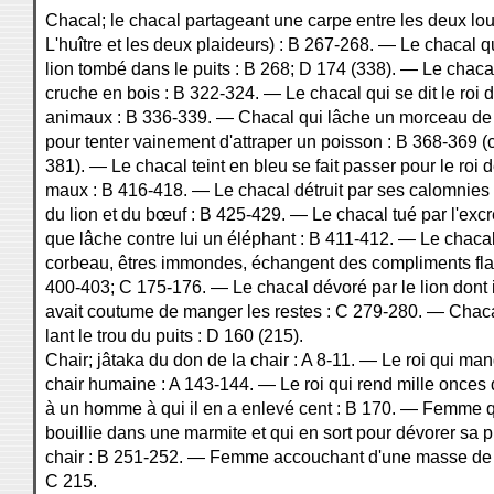
Chacal; le chacal partageant une carpe entre les deux lout
L'huître et les deux plaideurs) : B 267-268. — Le chacal q
lion tombé dans le puits : B 268; D 174 (338). — Le chacal
cruche en bois : B 322-324. — Le chacal qui se dit le roi 
animaux : B 336-339. — Chacal qui lâche un morceau de
pour tenter vainement d'attraper un poisson : B 368-369 (c
381). — Le chacal teint en bleu se fait passer pour le roi d
maux : B 416-418. — Le chacal détruit par ses calomnies 
du lion et du bœuf : B 425-429. — Le chacal tué par l'exc
que lâche contre lui un éléphant : B 411-412. — Le chacal
corbeau, êtres immondes, échangent des compliments flat
400-403; C 175-176. — Le chacal dévoré par le lion dont i
avait coutume de manger les restes : C 279-280. — Chaca
lant le trou du puits : D 160 (215).
Chair; jâtaka du don de la chair : A 8-11. — Le roi qui ma
chair humaine : A 143-144. — Le roi qui rend mille onces 
à un homme à qui il en a enlevé cent : B 170. — Femme q
bouillie dans une marmite et qui en sort pour dévorer sa 
chair : B 251-252. — Femme accouchant d'une masse de c
C 215.