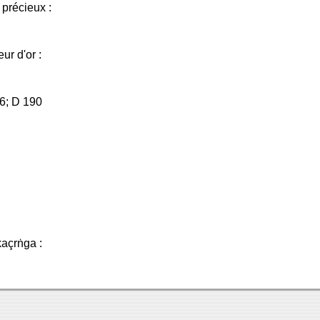
précieux :
r d'or :
6; D 190
kaçrṅga :