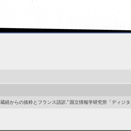
経からの抜粋とフランス語訳.” 国立情報学研究所「ディジタル・シルクロ