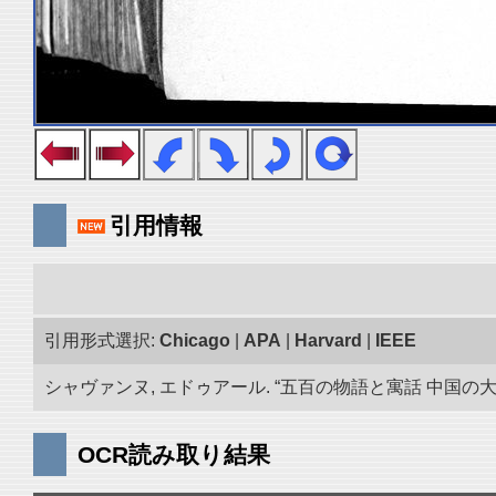
引用情報
引用形式選択:
Chicago
|
APA
|
Harvard
|
IEEE
シャヴァンヌ, エドゥアール. “五百の物語と寓話 中国の大蔵
OCR読み取り結果