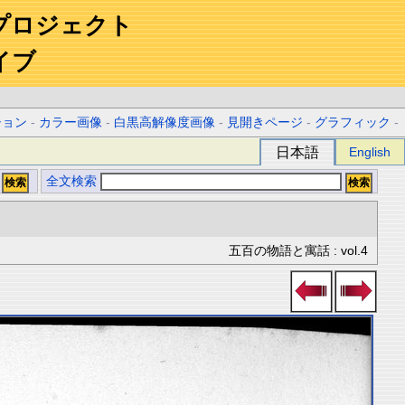
プロジェクト
イブ
ション
-
カラー画像
-
白黒高解像度画像
-
見開きページ
-
グラフィック
-
日本語
English
全文検索
五百の物語と寓話 : vol.4