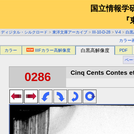
国立情報学
『
ディジタル・シルクロード
>
東洋文庫アーカイブ
>
III-10-D-28
>
V-4
>
白黒
カラー
カラー
IIIFカラー高解像度
白黒高解像度
PDF
ペー
Cinq Cents Contes et
0286