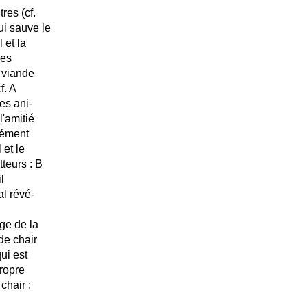
res (cf.
ui sauve le
 et la
des
 viande
f. A
es ani-
l'amitié
rément
 et le
teurs : B
l
l révé-
nge de la
de chair
ui est
propre
hair :