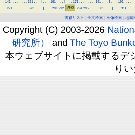
.
.
141
.
.
.
.
|
.
.
.
.
151
.
.
.
.
|
.
.
.
.
161
.
.
.
.
|
.
.
.
.
171
.
.
.
.
|
.
.
.
.
181
.
.
.
.
|
.
.
.
.
191
.
.
.
.
|
.
293
.
.
.
271
.
.
.
.
|
.
.
.
.
281
.
.
.
.
|
.
.
.
.
291
292
294
295
|
.
.
.
.
301
.
.
.
.
|
.
.
.
.
311
.
.
.
.
書籍リスト
|
全文検索
|
画像検索
|
地図
Copyright (C) 2003-2026
Natio
研究所）
and
The Toyo B
本ウェブサイトに掲載するデ
りい