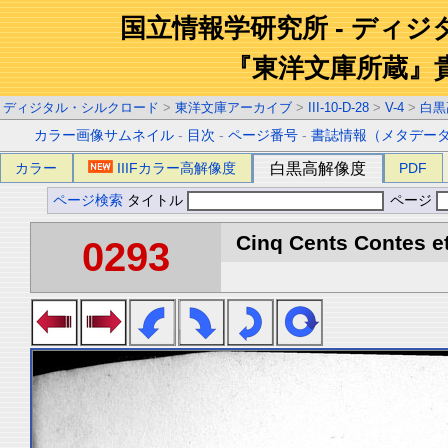
国立情報学研究所 - ディ
『東洋文庫所蔵』
ディジタル・シルクロード
>
東洋文庫アーカイブ
>
III-10-D-28
>
V-4
>
白黒
カラー画像サムネイル
-
目次
-
ページ番号
-
書誌情報（メタデー
カラー
IIIFカラー高解像度
白黒高解像度
PDF
ページ検索
タイトル
ページ
Cinq Cents Contes et
0293