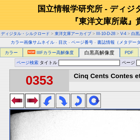
国立情報学研究所 - ディ
『東洋文庫所蔵』
ディジタル・シルクロード
>
東洋文庫アーカイブ
>
III-10-D-28
>
V-4
>
白黒
カラー画像サムネイル
-
目次
-
ページ番号
-
書誌情報（メタデー
カラー
IIIFカラー高解像度
白黒高解像度
PDF
ページ検索
タイトル
ページ
Cinq Cents Contes et
0353