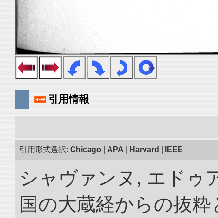
引用情報
引用形式選択:
Chicago
|
APA
|
Harvard
|
IEEE
シャヴァンヌ, エドゥア
国の大蔵経からの抜粋と