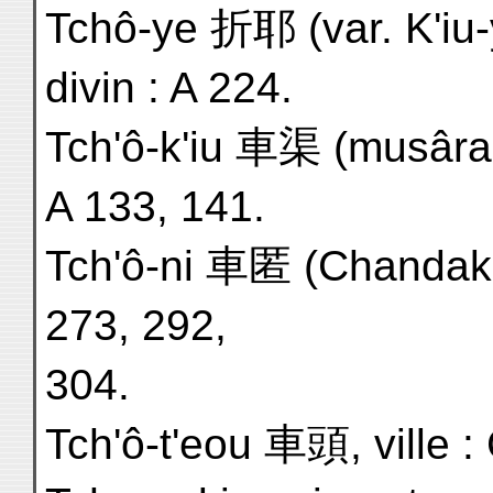
Tchô-ye 折耶 (var. K'iu
divin : A 224.
Tch'ô-k'iu 車渠 (musârag
A 133, 141.
Tch'ô-ni 車匿 (Chandaka
273, 292,
304.
Tch'ô-t'eou 車頭, ville :