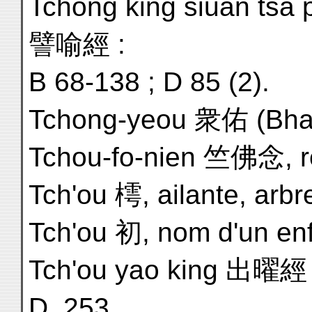
Tchong king siuan tsa 
譬喻經 :
B 68-138 ; D 85 (2).
Tchong-yeou 衆佑 (Bhaga
Tchou-fo-nien 竺佛念, rel
Tch'ou 樗, ailante, arbr
Tch'ou 初, nom d'un enf
Tch'ou yao king 出曜經 :
D. 253.