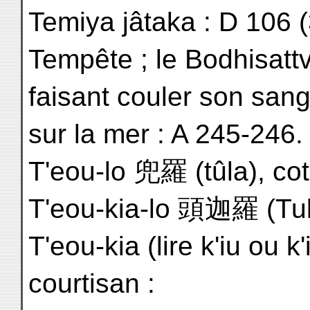
Temiya jâtaka : D 106 (
Tempête ; le Bodhisatt
faisant couler son san
sur la mer : A 245-246.
T'eou-lo 兜羅 (tûla), cot
T'eou-kia-lo 頭迦羅 (Tukh
T'eou-kia (lire k'iu o
courtisan :