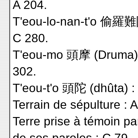
A 204.
T'eou-lo-nan-t'o 偷羅難陀
C 280.
T'eou-mo 頭摩 (Druma), 
302.
T'eou-t'o 頭陀 (dhûta) :
Terrain de sépulture : A
Terre prise à témoin pa
de ses paroles : C 79.