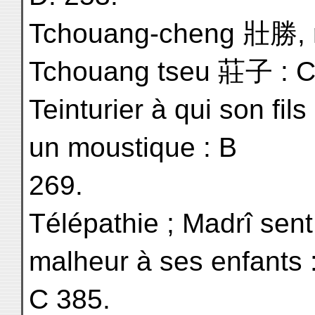
Tchouang-cheng 壯勝, ro
Tchouang tseu 莊子 : C
Teinturier à qui son fil
un moustique : B
269.
Télépathie ; Madrî sent 
malheur à ses enfants 
C 385.