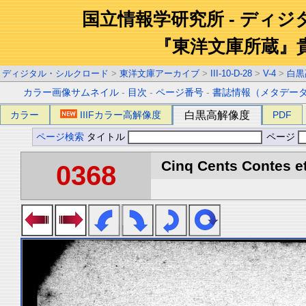
国立情報学研究所 - ディ
『東洋文庫所蔵』
ディジタル・シルクロード
>
東洋文庫アーカイブ
>
III-10-D-28
>
V-4
>
白黒
カラー画像サムネイル
-
目次
-
ページ番号
-
書誌情報（メタデー
カラー
IIIFカラー高解像度
白黒高解像度
PDF
ページ検索
タイトル
ページ
Cinq Cents Contes et
0368