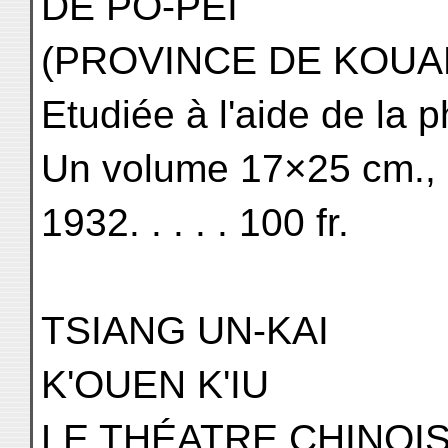
DE PO-PEI
(PROVINCE DE KOUA
Etudiée à l'aide de la
Un volume 17×25 cm., X
1932. . . . . 100 fr.
TSIANG UN-KAI
K'OUEN K'IU
LE THÉATRE CHINOI