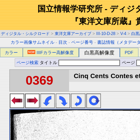
国立情報学研究所 - ディ
『東洋文庫所蔵』
ディジタル・シルクロード
>
東洋文庫アーカイブ
>
III-10-D-28
>
V-4
>
白黒
カラー画像サムネイル
-
目次
-
ページ番号
-
書誌情報（メタデー
カラー
IIIFカラー高解像度
白黒高解像度
PDF
ページ検索
タイトル
ページ
Cinq Cents Contes et
0369