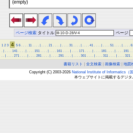
(empty)
ページ検索
タイトル
ページ
4
1
2
3
5
6
.
.
.
.
11
.
.
.
.
|
.
.
.
.
21
.
.
.
.
|
.
.
.
.
31
.
.
.
.
|
.
.
.
.
41
.
.
.
.
|
.
.
.
.
51
.
.
.
.
|
.
.
.
.
6
.
|
.
.
.
.
141
.
.
.
.
|
.
.
.
.
151
.
.
.
.
|
.
.
.
.
161
.
.
.
.
|
.
.
.
.
171
.
.
.
.
|
.
.
.
.
181
.
.
.
.
|
.
.
.
.
191
.
.
.
.
|
.
.
.
.
271
.
.
.
.
|
.
.
.
.
281
.
.
.
.
|
.
.
.
.
291
.
.
.
.
|
.
.
.
.
301
.
.
.
.
|
.
.
.
.
311
.
.
.
.
|
.
.
.
.
321
.
書籍リスト
|
全文検索
|
画像検索
|
地図
Copyright (C) 2003-2026
National Institute of Inform
本ウェブサイトに掲載するデジタ