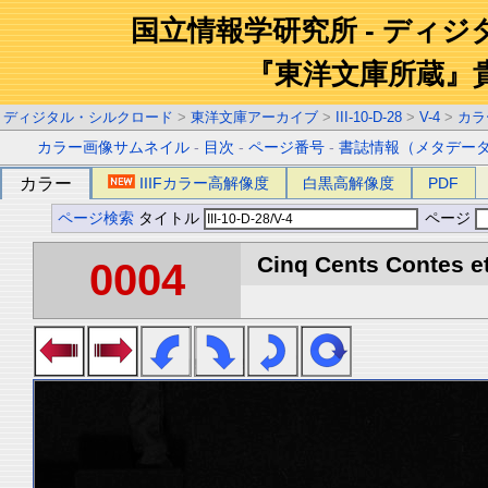
国立情報学研究所 - ディ
『東洋文庫所蔵』
ディジタル・シルクロード
>
東洋文庫アーカイブ
>
III-10-D-28
>
V-4
>
カラ
カラー画像サムネイル
-
目次
-
ページ番号
-
書誌情報（メタデー
カラー
IIIFカラー高解像度
白黒高解像度
PDF
ページ検索
タイトル
ページ
Cinq Cents Contes et
0004