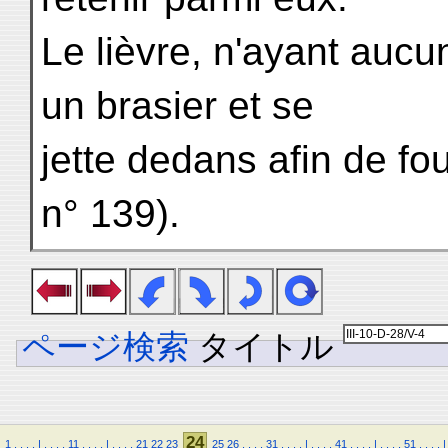
Le lièvre, n'ayant aucu
un brasier et se
jette dedans afin de four
n° 139).
ページ検索
タイトル
24
1
.
.
.
.
|
.
.
.
.
11
.
.
.
.
|
.
.
.
.
21
22
23
25
26
.
.
.
.
31
.
.
.
.
|
.
.
.
.
41
.
.
.
.
|
.
.
.
.
51
.
.
.
.
|