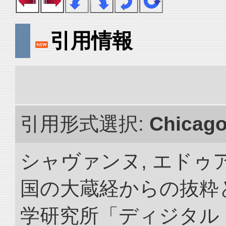
引用情報
引用形式選択:
Chicag
シャヴァンヌ, エドゥア
国の大蔵経からの抜粋と
学研究所「ディジタル