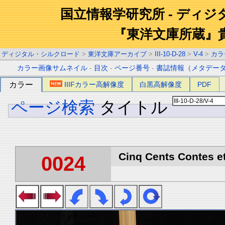
国立情報学研究所 - ディ
『東洋文庫所蔵』
ディジタル・シルクロード
>
東洋文庫アーカイブ
>
III-10-D-28
>
V-4
>
カラ
カラー画像サムネイル
-
目次
-
ページ番号
-
書誌情報（メタデー
カラー
IIIFカラー高解像度
白黒高解像度
PDF
ページ検索
タイトル
Cinq Cents Contes et
0024