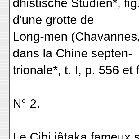
dhistische Studien*, fi
d'une grotte de
Long-men (Chavannes, 
dans la Chine septen-
trionale*, t. I, p. 556 et
N° 2.
Le Çibi jâtaka fameux 