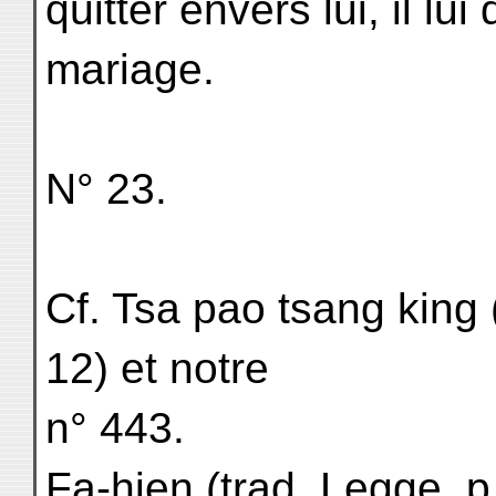
quitter envers lui, il lu
mariage.
N° 23.
Cf. Tsa pao tsang king (
12) et notre
n° 443.
Fa-hien (trad. Legge, p