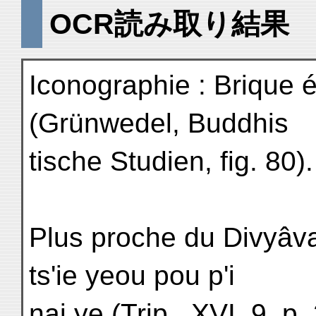
OCR読み取り結果
Iconographie : Brique 
(Grünwedel, Buddhis
tische Studien, fig. 80).
Plus proche du Divyâv
ts'ie yeou pou p'i
nai ye (Trip., XVI, 9, p