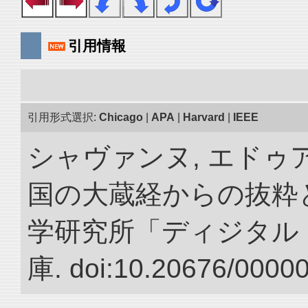
引用情報
引用形式選択:
Chicago
|
APA
|
Harvard
|
IEEE
シャヴァンヌ, エドゥア
国の大蔵経からの抜粋と
学研究所「ディジタル
庫. doi:10.20676/0000