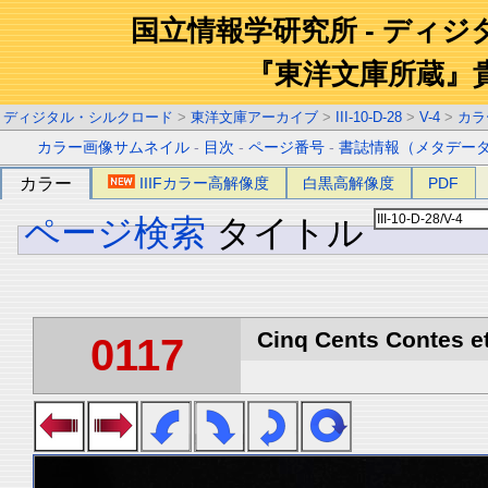
国立情報学研究所 - ディ
『東洋文庫所蔵』
ディジタル・シルクロード
>
東洋文庫アーカイブ
>
III-10-D-28
>
V-4
>
カラ
カラー画像サムネイル
-
目次
-
ページ番号
-
書誌情報（メタデー
カラー
IIIFカラー高解像度
白黒高解像度
PDF
ページ検索
タイトル
Cinq Cents Contes et
0117