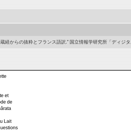
経からの抜粋とフランス語訳.” 国立情報学研究所「ディジタル・シルクロ
ette
te et
ode de
hârata
u Lait
questions