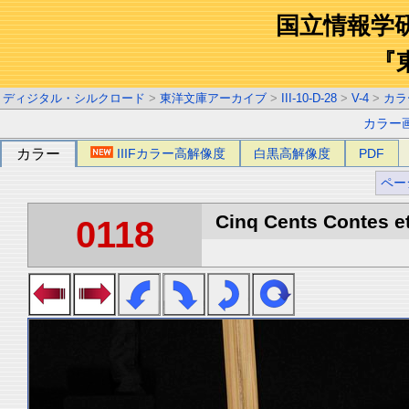
国立情報学
『
ディジタル・シルクロード
>
東洋文庫アーカイブ
>
III-10-D-28
>
V-4
>
カラ
カラー
カラー
IIIFカラー高解像度
白黒高解像度
PDF
ペー
Cinq Cents Contes et
0118