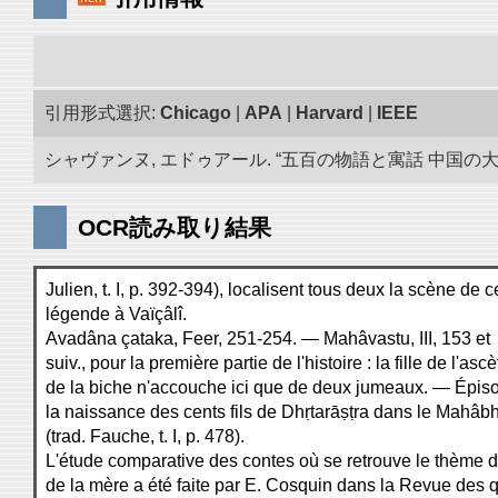
引用形式選択:
Chicago
|
APA
|
Harvard
|
IEEE
シャヴァンヌ, エドゥアール. “五百の物語と寓話 中国の大蔵
OCR読み取り結果
Julien, t. I, p. 392-394), localisent tous deux la scène de c
légende à Vaïçâlî.
Avadâna çataka, Feer, 251-254. — Mahâvastu, III, 153 et
suiv., pour la première partie de l'histoire : la fille de l'ascè
de la biche n'accouche ici que de deux jumeaux. — Épis
la naissance des cents fils de Dhṛtarāṣṭra dans le Mahâb
(trad. Fauche, t. I, p. 478).
L'étude comparative des contes où se retrouve le thème d
de la mère a été faite par E. Cosquin dans la Revue des 