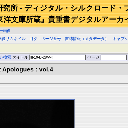
研究所 - ディジタル・シルクロード・
東洋文庫所蔵』貴重書デジタルアーカ
ー画像
画像サムネイル
-
目次
-
ページ番号
-
書誌情報（メタデータ）
-
キャプ
ジ検索
タイトル
ページ
 Apologues : vol.4