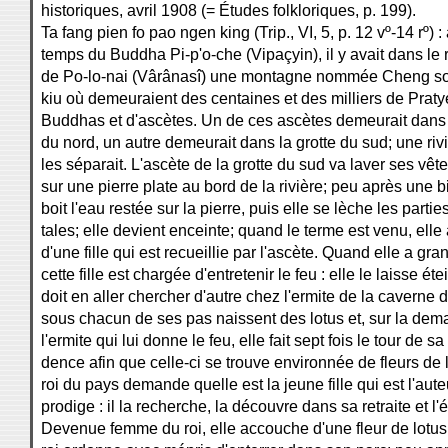
historiques, avril 1908 (= Études folkloriques, p. 199).
Ta fang pien fo pao ngen king (Trip., VI, 5, p. 12 vº-14 rº) :
temps du Buddha Pi-p'o-che (Vipaçyin), il y avait dans l
de Po-lo-nai (Vârânasî) une montagne nommée Cheng s
kiu où demeuraient des centaines et des milliers de Prat
Buddhas et d'ascètes. Un de ces ascètes demeurait dans 
du nord, un autre demeurait dans la grotte du sud; une riv
les séparait. L'ascète de la grotte du sud va laver ses vê
sur une pierre plate au bord de la rivière; peu après une 
boit l'eau restée sur la pierre, puis elle se lèche les partie
tales; elle devient enceinte; quand le terme est venu, ell
d'une fille qui est recueillie par l'ascète. Quand elle a gran
cette fille est chargée d'entretenir le feu : elle le laisse éte
doit en aller chercher d'autre chez l'ermite de la caverne 
sous chacun de ses pas naissent des lotus et, sur la de
l'ermite qui lui donne le feu, elle fait sept fois le tour de sa 
dence afin que celle-ci se trouve environnée de fleurs de 
roi du pays demande quelle est la jeune fille qui est l'aut
prodige : il la recherche, la découvre dans sa retraite et l
Devenue femme du roi, elle accouche d'une fleur de lotus