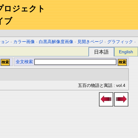
プロジェクト
イブ
ション
-
カラー画像
-
白黒高解像度画像
-
見開きページ
-
グラフィック
-
日本語
English
全文検索
五百の物語と寓話 : vol.4