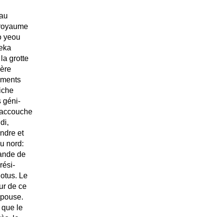
 au
e royaume
o yeou
yeka
la grotte
ière
tements
biche
s géni-
e accouche
di,
indre et
du nord:
mande de
rési-
lotus. Le
eur de ce
'épouse.
 que le