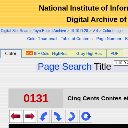
National Institute of Info
Digital Archive 
Digital Silk Road
>
Toyo Bunko Archive
>
III-10-D-28
>
V-4
>
Color Image
Color Thumbnail
-
Table of Contents
-
Page Number
-
B
Color
IIIF Color HighRes
Gray HighRes
PDF
Page Search
Title
0131
Cinq Cents Contes et