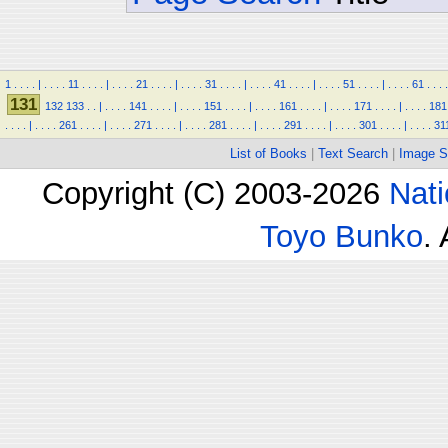
1
.
.
.
.
|
.
.
.
.
11
.
.
.
.
|
.
.
.
.
21
.
.
.
.
|
.
.
.
.
31
.
.
.
.
|
.
.
.
.
41
.
.
.
.
|
.
.
.
.
51
.
.
.
.
|
.
.
.
.
61
.
.
.
.
131
132
133
.
.
|
.
.
.
.
141
.
.
.
.
|
.
.
.
.
151
.
.
.
.
|
.
.
.
.
161
.
.
.
.
|
.
.
.
.
171
.
.
.
.
|
.
.
.
.
181
.
.
.
.
|
.
.
.
.
261
.
.
.
.
|
.
.
.
.
271
.
.
.
.
|
.
.
.
.
281
.
.
.
.
|
.
.
.
.
291
.
.
.
.
|
.
.
.
.
301
.
.
.
.
|
.
.
.
.
31
List of Books
|
Text Search
|
Image S
Copyright (C) 2003-2026
Nati
Toyo Bunko
.