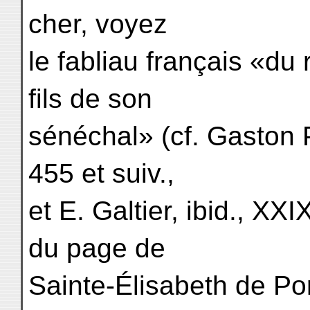
cher, voyez
le fabliau français «du r
fils de son
sénéchal» (cf. Gaston 
455 et suiv.,
et E. Galtier, ibid., XX
du page de
Sainte-Élisabeth de Por