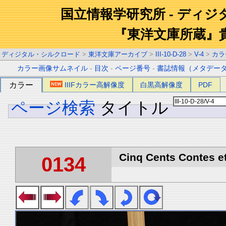
国立情報学研究所 - ディ
『東洋文庫所蔵』
ディジタル・シルクロード
>
東洋文庫アーカイブ
>
III-10-D-28
>
V-4
>
カラ
カラー画像サムネイル
-
目次
-
ページ番号
-
書誌情報（メタデー
カラー
IIIFカラー高解像度
白黒高解像度
PDF
ページ検索
タイトル
Cinq Cents Contes et
0134