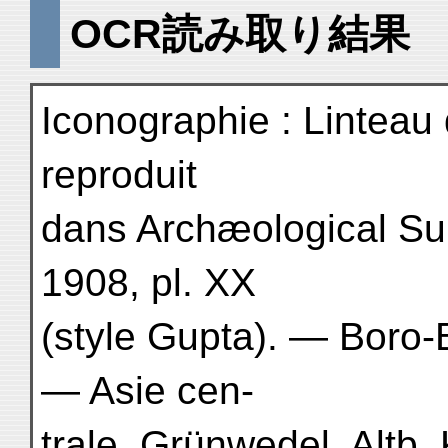
OCR読み取り結果
Iconographie : Linteau
reproduit
dans Archæological Su
1908, pl. XX
(style Gupta). — Boro-
— Asie cen-
trale, Grünwedel, Altb. K