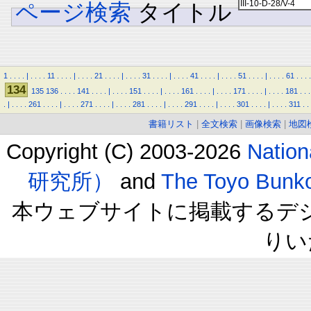
ページ検索
タイトル
1
.
.
.
.
|
.
.
.
.
11
.
.
.
.
|
.
.
.
.
21
.
.
.
.
|
.
.
.
.
31
.
.
.
.
|
.
.
.
.
41
.
.
.
.
|
.
.
.
.
51
.
.
.
.
|
.
.
.
.
61
.
.
.
.
134
135
136
.
.
.
.
141
.
.
.
.
|
.
.
.
.
151
.
.
.
.
|
.
.
.
.
161
.
.
.
.
|
.
.
.
.
171
.
.
.
.
|
.
.
.
.
181
.
.
.
.
|
.
.
.
.
261
.
.
.
.
|
.
.
.
.
271
.
.
.
.
|
.
.
.
.
281
.
.
.
.
|
.
.
.
.
291
.
.
.
.
|
.
.
.
.
301
.
.
.
.
|
.
.
.
.
311
.
.
書籍リスト
|
全文検索
|
画像検索
|
地図
Copyright (C) 2003-2026
Natio
研究所）
and
The Toyo B
本ウェブサイトに掲載するデ
りい