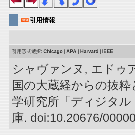
引用情報
引用形式選択:
Chicago
|
APA
|
Harvard
|
IEEE
シャヴァンヌ, エドゥア
国の大蔵経からの抜粋と
学研究所「ディジタル
庫. doi:10.20676/0000