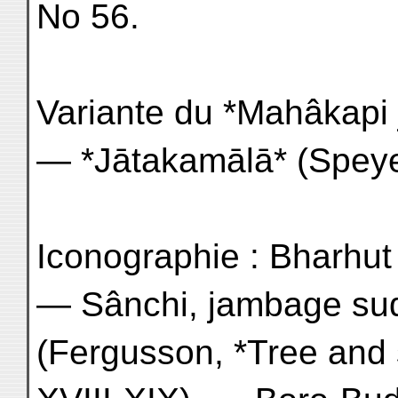
No 56.
Variante du *Mahâkapi j
— *Jātakamālā* (Speyer
Iconographie : Bharhut
— Sânchi, jambage sud
(Fergusson, *Tree and s