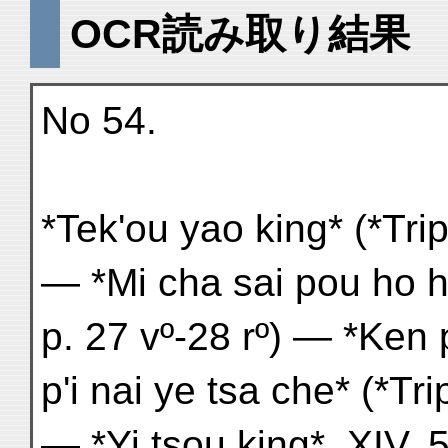
OCR読み取り結果
No 54.
*Tek'ou yao king* (*Trip.
— *Mi cha sai pou ho hi 
p. 27 vº-28 rº) — *Ken 
p'i nai ye tsa che* (*Trip
— *Yi tsou king*, XI