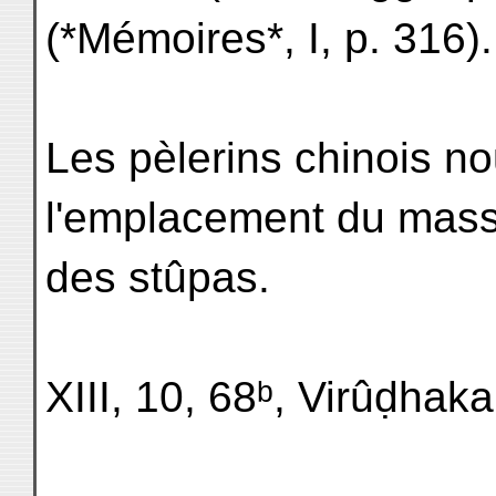
(*Mémoires*, I, p. 316).
Les pèlerins chinois n
l'emplacement du mass
des stûpas.
XIII, 10, 68ᵇ, Virûḍhak