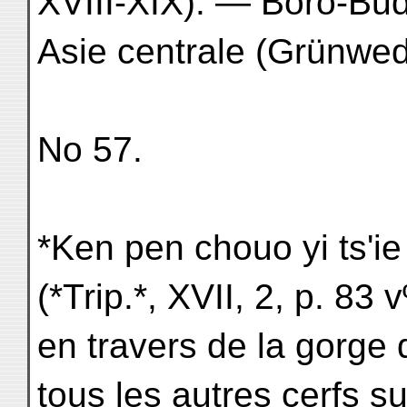
XVIII-XIX). — Boro-Bu
Asie centrale (Grünwedel
No 57.
*Ken pen chouo yi ts'ie
(*Trip.*, XVII, 2, p. 83 
en travers de la gorge d
tous les autres cerfs su