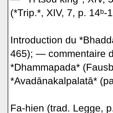
(*Trip.*, XIV, 7, p. 14ᵇ-1
Introduction du *Bhadda
465); — commentaire 
*Dhammapada* (Fausbøl
*Avadānakalpalatā* (pal
Fa-hien (trad. Legge, 