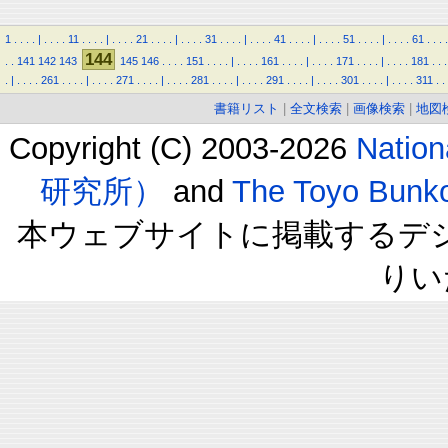
1
.
.
.
.
|
.
.
.
.
11
.
.
.
.
|
.
.
.
.
21
.
.
.
.
|
.
.
.
.
31
.
.
.
.
|
.
.
.
.
41
.
.
.
.
|
.
.
.
.
51
.
.
.
.
|
.
.
.
.
61
.
.
.
.
144
.
.
141
142
143
145
146
.
.
.
.
151
.
.
.
.
|
.
.
.
.
161
.
.
.
.
|
.
.
.
.
171
.
.
.
.
|
.
.
.
.
181
.
.
.
.
|
.
.
.
.
261
.
.
.
.
|
.
.
.
.
271
.
.
.
.
|
.
.
.
.
281
.
.
.
.
|
.
.
.
.
291
.
.
.
.
|
.
.
.
.
301
.
.
.
.
|
.
.
.
.
311
.
.
書籍リスト
|
全文検索
|
画像検索
|
地図
Copyright (C) 2003-2026
Natio
研究所）
and
The Toyo B
本ウェブサイトに掲載するデ
りい