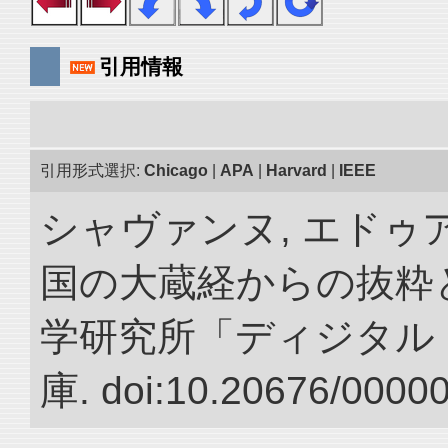
引用情報
引用形式選択:
Chicago
|
APA
|
Harvard
|
IEEE
シャヴァンヌ, エドゥア
国の大蔵経からの抜粋と
学研究所「ディジタル
庫. doi:10.20676/0000