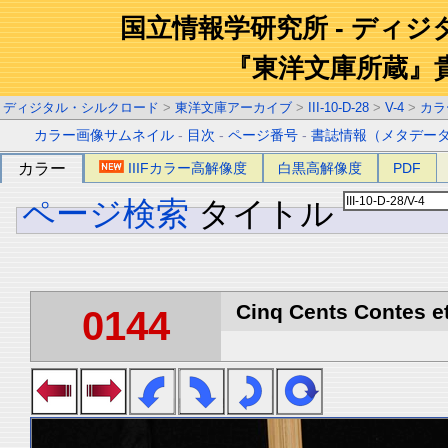
国立情報学研究所 - ディ
『東洋文庫所蔵』
ディジタル・シルクロード
>
東洋文庫アーカイブ
>
III-10-D-28
>
V-4
>
カラ
カラー画像サムネイル
-
目次
-
ページ番号
-
書誌情報（メタデー
カラー
IIIFカラー高解像度
白黒高解像度
PDF
ページ検索
タイトル
Cinq Cents Contes et
0144