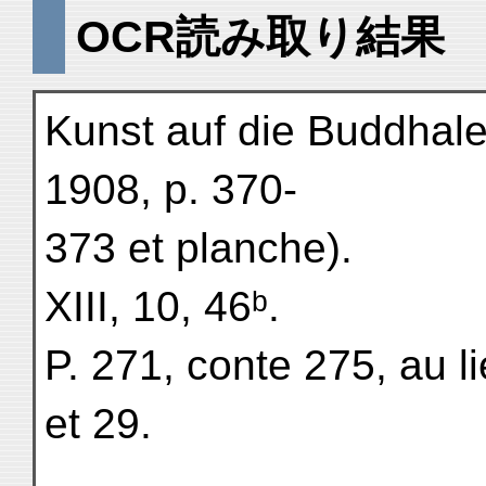
OCR読み取り結果
Kunst auf die Buddhale
1908, p. 370-
373 et planche).
XIII, 10, 46ᵇ.
P. 271, conte 275, au li
et 29.