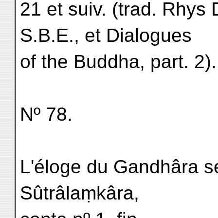
21 et suiv. (trad. Rhys
S.B.E., et Dialogues
of the Buddha, part. 2).
Nº 78.
L'éloge du Gandhâra se
Sûtrâlaṃkâra,