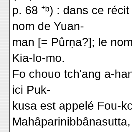
p. 68 ⁺ᵇ) : dans ce réc
nom de Yuan-
man [= Pûrṇa?]; le nom
Kia-lo-mo.
Fo chouo tch'ang a-han k
ici Puk-
kusa est appelé Fou-
Mahâparinibbânasutta, 