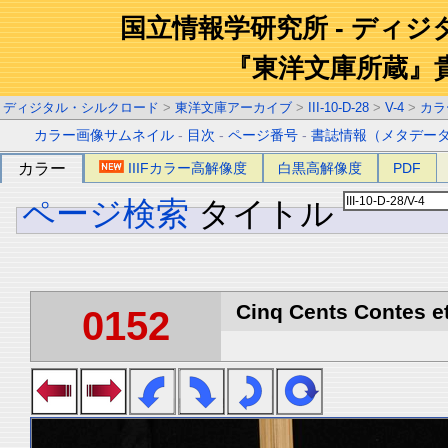
国立情報学研究所 - ディ
『東洋文庫所蔵』
ディジタル・シルクロード
>
東洋文庫アーカイブ
>
III-10-D-28
>
V-4
>
カラ
カラー画像サムネイル
-
目次
-
ページ番号
-
書誌情報（メタデー
カラー
IIIFカラー高解像度
白黒高解像度
PDF
ページ検索
タイトル
Cinq Cents Contes et
0152