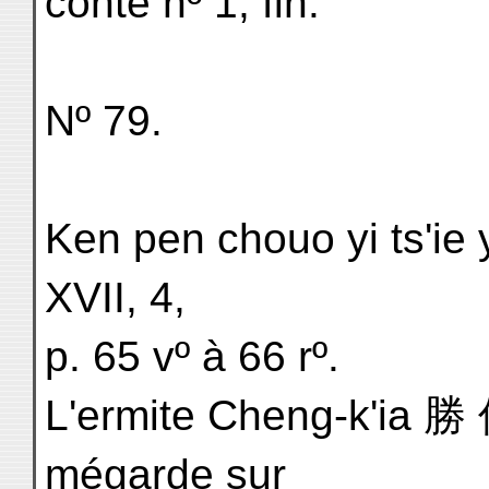
conte nº 1, fin.
Nº 79.
Ken pen chouo yi ts'ie 
XVII, 4,
p. 65 vº à 66 rº.
L'ermite Cheng-k'ia 勝
mégarde sur