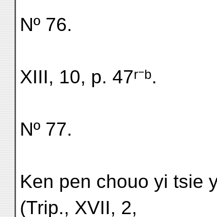
Nº 76.
XIII, 10, p. 47ʳ⁻ᵇ.
Nº 77.
Ken pen chouo yi tsie y
(Trip., XVII, 2,