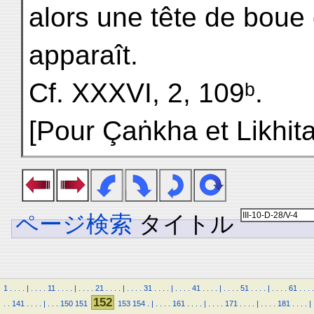
alors une tête de boue 
apparaît.
Cf. XXXVI, 2, 109ᵇ.
[Pour Çaṅkha et Likhita,
ページ検索
タイトル
1
.
.
.
.
|
.
.
.
.
11
.
.
.
.
|
.
.
.
.
21
.
.
.
.
|
.
.
.
.
31
.
.
.
.
|
.
.
.
.
41
.
.
.
.
|
.
.
.
.
51
.
.
.
.
|
.
.
.
.
61
.
.
.
.
152
.
.
141
.
.
.
.
|
.
.
.
150
151
153
154
.
|
.
.
.
.
161
.
.
.
.
|
.
.
.
.
171
.
.
.
.
|
.
.
.
.
181
.
.
.
.
|