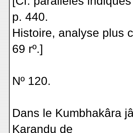
[Cf. parallèles indiqué
p. 440.
Histoire, analyse plus 
69 rº.]
Nº 120.
Dans le Kumbhakâra jâta
Karaṇḍu de