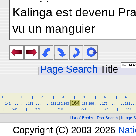
Kalinga est devenu Pr
vu un manguier
Page Search
Title
1
.
.
.
.
|
.
.
.
.
11
.
.
.
.
|
.
.
.
.
21
.
.
.
.
|
.
.
.
.
31
.
.
.
.
|
.
.
.
.
41
.
.
.
.
|
.
.
.
.
51
.
.
.
.
|
.
.
.
.
61
.
.
.
.
164
.
.
141
.
.
.
.
|
.
.
.
.
151
.
.
.
.
|
.
.
.
.
161
162
163
165
166
.
.
.
.
171
.
.
.
.
|
.
.
.
.
181
.
.
.
.
|
.
.
.
.
261
.
.
.
.
|
.
.
.
.
271
.
.
.
.
|
.
.
.
.
281
.
.
.
.
|
.
.
.
.
291
.
.
.
.
|
.
.
.
.
301
.
.
.
.
|
.
.
.
.
311
.
.
List of Books
|
Text Search
|
Image S
Copyright (C) 2003-2026
Nati