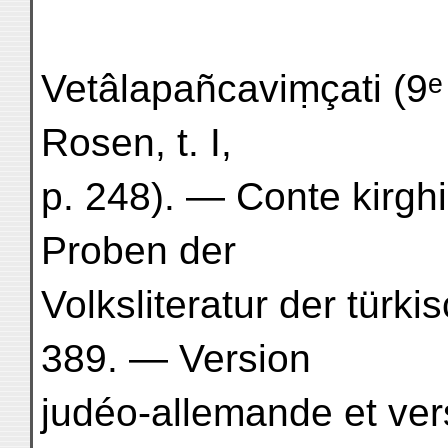
Vetâlapañcaviṃçati (9ᵉ
Rosen, t. I,
p. 248). — Conte kirghiz
Proben der
Volksliteratur der türkis
389. — Version
judéo-allemande et ver