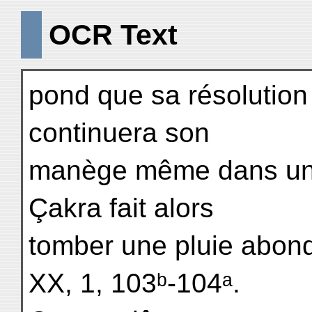
OCR Text
pond que sa résolution 
continuera son
manège même dans une 
Çakra fait alors
tomber une pluie abonda
XX, 1, 103ᵇ-104ᵃ.