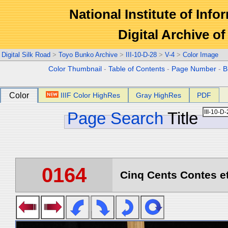
National Institute of Info
Digital Archive 
Digital Silk Road
>
Toyo Bunko Archive
>
III-10-D-28
>
V-4
>
Color Image
Color Thumbnail
-
Table of Contents
-
Page Number
-
B
Color
IIIF Color HighRes
Gray HighRes
PDF
Page Search
Title
0164
Cinq Cents Contes et