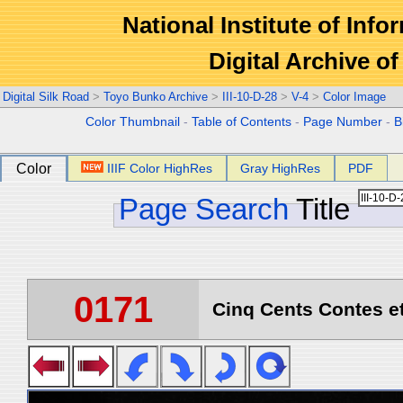
National Institute of Info
Digital Archive 
Digital Silk Road
>
Toyo Bunko Archive
>
III-10-D-28
>
V-4
>
Color Image
Color Thumbnail
-
Table of Contents
-
Page Number
-
B
Color
IIIF Color HighRes
Gray HighRes
PDF
Page Search
Title
0171
Cinq Cents Contes et