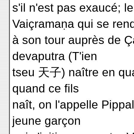
s'il n'est pas exaucé; l
Vaiçramaṇa qui se ren
à son tour auprès de Ç
devaputra (T'ien
tseu 天子) naître en qua
quand ce fils
naît, on l'appelle Pipp
jeune garçon