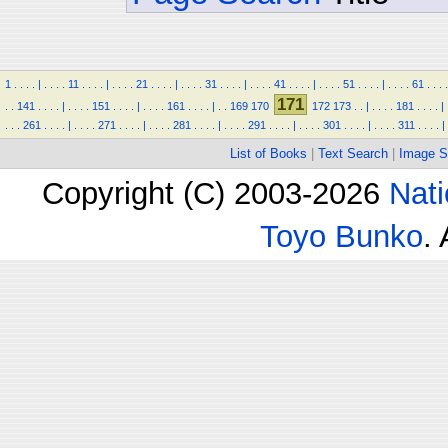
1
.
.
.
.
|
.
.
.
.
11
.
.
.
.
|
.
.
.
.
21
.
.
.
.
|
.
.
.
.
31
.
.
.
.
|
.
.
.
.
41
.
.
.
.
|
.
.
.
.
51
.
.
.
.
|
.
.
.
.
61
.
.
.
.
171
.
.
141
.
.
.
.
|
.
.
.
.
151
.
.
.
.
|
.
.
.
.
161
.
.
.
.
|
.
.
169
170
172
173
.
.
|
.
.
.
.
181
.
.
.
.
|
.
.
.
261
.
.
.
.
|
.
.
.
.
271
.
.
.
.
|
.
.
.
.
281
.
.
.
.
|
.
.
.
.
291
.
.
.
.
|
.
.
.
.
301
.
.
.
.
|
.
.
.
.
311
.
.
.
.
|
List of Books
|
Text Search
|
Image S
Copyright (C) 2003-2026
Nati
Toyo Bunko
.