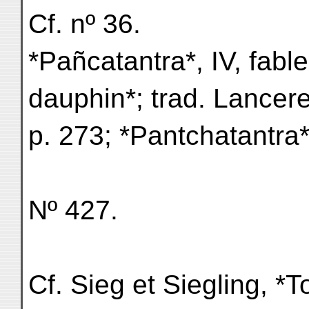
Cf. nº 36.
*Pañcatantra*, IV, fable
dauphin*; trad. Lancer
p. 273; *Pantchatantra
Nº 427.
Cf. Sieg et Siegling, *