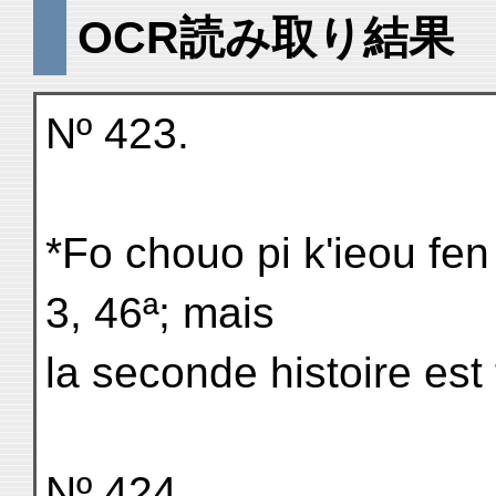
OCR読み取り結果
Nº 423.
*Fo chouo pi k'ieou fen
3, 46ª; mais
la seconde histoire est
Nº 424.