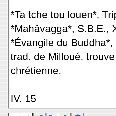
*Ta tche tou louen*, Tri
*Mahâvagga*, S.B.E., X
*Évangile du Buddha*,
trad. de Milloué, trouve
chrétienne.
IV. 15