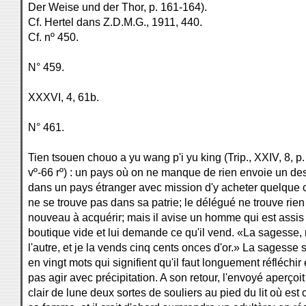
Der Weise und der Thor, p. 161-164).
Cf. Hertel dans Z.D.M.G., 1911, 440.
Cf. nº 450.
N° 459.
XXXVI, 4, 61b.
N° 461.
Tien tsouen chouo a yu wang p'i yu king (Trip., XXIV, 8, p.
vº-66 rº) : un pays où on ne manque de rien envoie un de
dans un pays étranger avec mission d'y acheter quelque 
ne se trouve pas dans sa patrie; le délégué ne trouve rien
nouveau à acquérir; mais il avise un homme qui est assi
boutique vide et lui demande ce qu'il vend. «La sagesse,
l'autre, et je la vends cinq cents onces d'or.» La sagesse
en vingt mots qui signifient qu'il faut longuement réfléchir 
pas agir avec précipitation. A son retour, l'envoyé aperçoit
clair de lune deux sortes de souliers au pied du lit où est