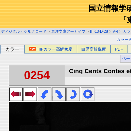
国立情報学
『
ディジタル・シルクロード
>
東洋文庫アーカイブ
>
III-10-D-28
>
V-4
>
カラ
カラー
カラー
IIIFカラー高解像度
白黒高解像度
PDF
ペー
Cinq Cents Contes et
0254