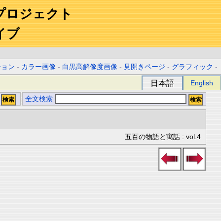
プロジェクト
イブ
ション
-
カラー画像
-
白黒高解像度画像
-
見開きページ
-
グラフィック
-
日本語
English
全文検索
五百の物語と寓話 : vol.4