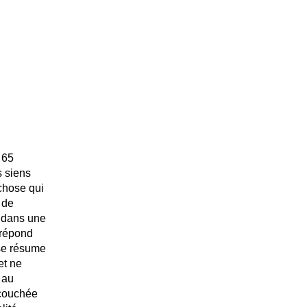
 65
s siens
chose qui
 de
s dans une
 répond
 se résume
et ne
 au
 couchée