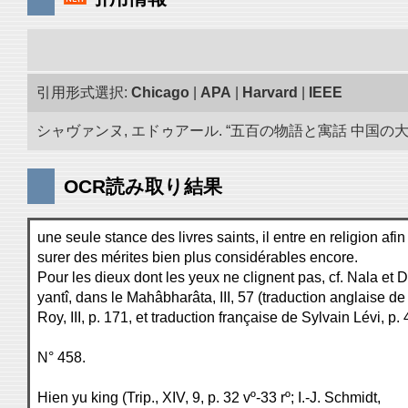
引用形式選択:
Chicago
|
APA
|
Harvard
|
IEEE
シャヴァンヌ, エドゥアール. “五百の物語と寓話 中国の大蔵
OCR読み取り結果
une seule stance des livres saints, il entre en religion afin
surer des mérites bien plus considérables encore.
Pour les dieux dont les yeux ne clignent pas, cf. Nala et
yantî, dans le Mahâbharâta, III, 57 (traduction anglaise de
Roy, III, p. 171, et traduction française de Sylvain Lévi, p. 
N° 458.
Hien yu king (Trip., XIV, 9, p. 32 vº-33 rº; I.-J. Schmidt,