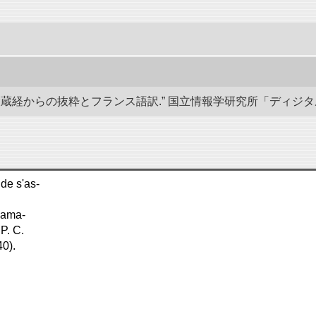
経からの抜粋とフランス語訳.” 国立情報学研究所「ディジタル・シルクロ
 de s'as-
 Dama-
 P. C.
40).