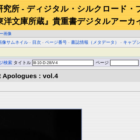
研究所 - ディジタル・シルクロード・
東洋文庫所蔵』貴重書デジタルアーカ
ー画像
画像サムネイル
-
目次
-
ページ番号
-
書誌情報（メタデータ）
-
キャプ
ジ検索
タイトル
ページ
 Apologues : vol.4