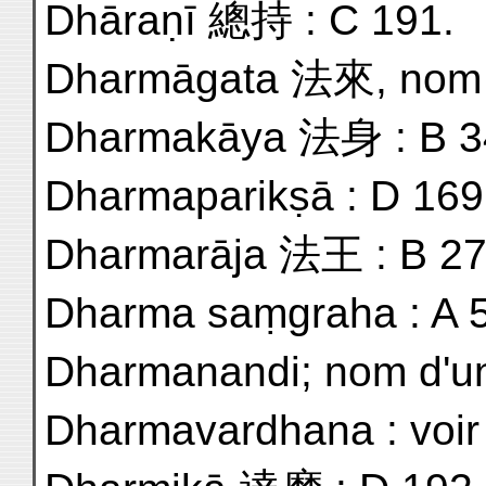
Dhāraṇī 總持 : C 191.
Dharmāgata 法來, nom d'
Dharmakāya 法身 : B 34
Dharmaparikṣā : D 169
Dharmarāja 法王 : B 27
Dharma saṃgraha : A 5
Dharmanandi; nom d'un 
Dharmavardhana : voir