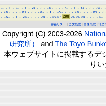
1
.
.
.
.
|
.
.
.
.
11
.
.
.
.
|
.
.
.
.
21
.
.
.
.
|
.
.
.
.
31
.
.
.
.
|
.
.
.
.
41
.
.
.
.
|
.
.
.
.
51
.
.
.
.
|
.
.
.
.
61
.
.
.
.
.
.
141
.
.
.
.
|
.
.
.
.
151
.
.
.
.
|
.
.
.
.
161
.
.
.
.
|
.
.
.
.
171
.
.
.
.
|
.
.
.
.
181
.
.
.
.
|
.
.
.
.
191
.
.
.
.
|
.
298
.
.
.
271
.
.
.
.
|
.
.
.
.
281
.
.
.
.
|
.
.
.
.
291
.
.
.
.
296
297
299
300
301
.
.
.
.
|
.
.
.
.
311
.
.
書籍リスト
|
全文検索
|
画像検索
|
地図
Copyright (C) 2003-2026
Natio
研究所）
and
The Toyo B
本ウェブサイトに掲載するデ
りい