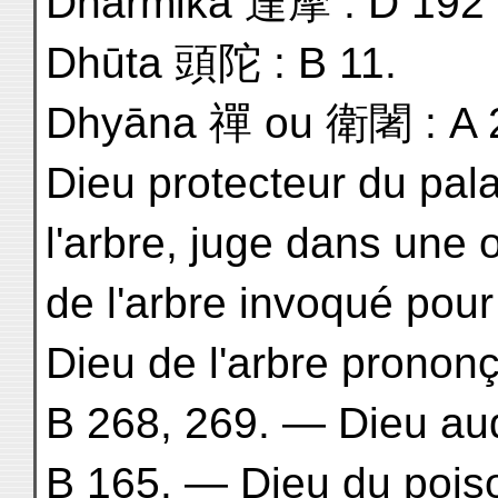
Dharmikā 達摩 : D 192 
Dhūta 頭陀 : B 11.
Dhyāna 禪 ou 衛闍 : A 2,
Dieu protecteur du pal
l'arbre, juge dans une 
de l'arbre invoqué pour 
Dieu de l'arbre pronon
B 268, 269. — Dieu auq
B 165. — Dieu du pois