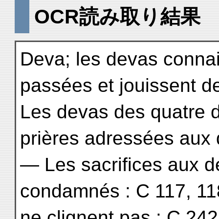
OCR読み取り結果
Deva; les devas connai
passées et jouissent de
Les devas des quatre 
prières adressées aux d
— Les sacrifices aux d
condamnés : C 117, 11
ne clignent pas : C 242