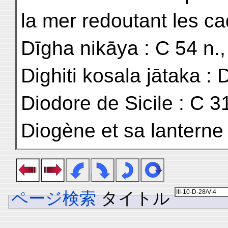
la mer redoutant les c
Dīgha nikāya : C 54 n.,
Dighiti kosala jātaka : 
Diodore de Sicile : C 3
Diogène et sa lanterne 
ページ検索
タイトル