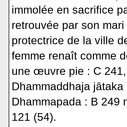
immolée en sacrifice par
retrouvée par son mari
protectrice de la ville
femme renaît comme dev
une œuvre pie : C 241,
Dhammaddhaja jātaka :
Dhammapada : B 249 n.;
121 (54).