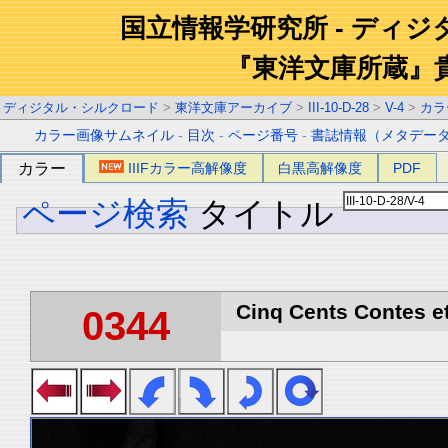
国立情報学研究所 - ディ
『東洋文庫所蔵』
ディジタル・シルクロード
>
東洋文庫アーカイブ
>
III-10-D-28
>
V-4
>
カラ
カラー画像サムネイル
-
目次
-
ページ番号
-
書誌情報（メタデー
カラー
IIIFカラー高解像度
白黒高解像度
PDF
ページ検索
タイトル
Cinq Cents Contes et
0344