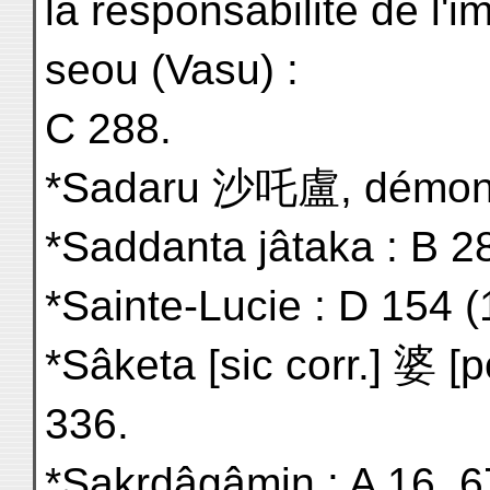
la responsabilité de l'i
seou (Vasu) :
C 288.
*Sadaru 沙吒盧, démon :
*Saddanta jâtaka : B 2
*Sainte-Lucie : D 154 (
*Sâketa [sic corr.] 婆 [
336.
*Sakrdâgâmin : A 16, 6