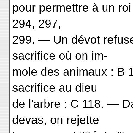
pour permettre à un roi
294, 297,
299. — Un dévot refuse
sacrifice où on im-
mole des animaux : B 
sacrifice au dieu
de l'arbre : C 118. — D
devas, on rejette