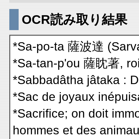
OCR読み取り結果
*Sa-po-ta 薩波達 (Sarvada
*Sa-tan-p'ou 薩眈著, roi 
*Sabbadâtha jâtaka : D
*Sac de joyaux inépuis
*Sacrifice; on doit immo
hommes et des anima