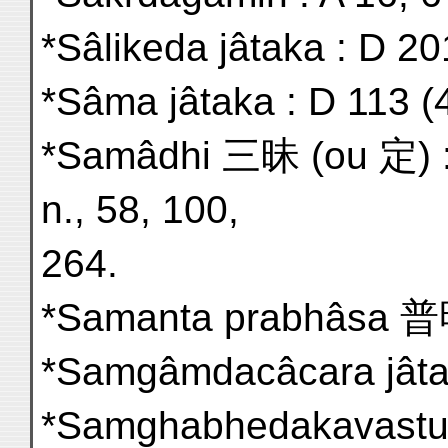
*Sâlikeda jâtaka : D 20
*Sâma jâtaka : D 113 (
*Samâdhi 三昧 (ou 定) : 
n., 58, 100,
264.
*Samanta prabhâsa 普明
*Samgâmdacâcara jâtak
*Samghabhedakavastu 