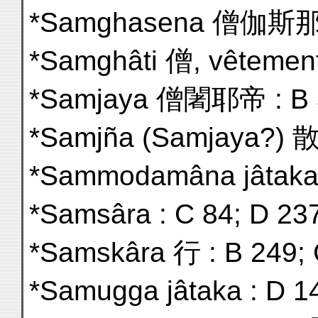
*Samghasena 僧伽斯那 :
*Samghâti 僧, vêtement
*Samjaya 僧闍耶帝 : B 
*Samjña (Samjaya?) 散若
*Sammodamâna jâtaka 
*Samsâra : C 84; D 23
*Samskâra 行 : B 249; 
*Samugga jâtaka : D 14