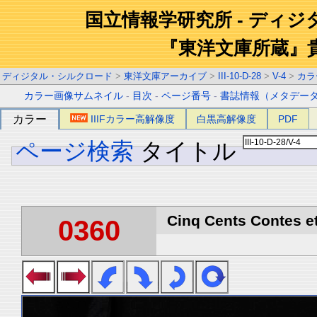
国立情報学研究所 - ディ
『東洋文庫所蔵』
ディジタル・シルクロード
>
東洋文庫アーカイブ
>
III-10-D-28
>
V-4
>
カラ
カラー画像サムネイル
-
目次
-
ページ番号
-
書誌情報（メタデー
カラー
IIIFカラー高解像度
白黒高解像度
PDF
ページ検索
タイトル
Cinq Cents Contes et
0360