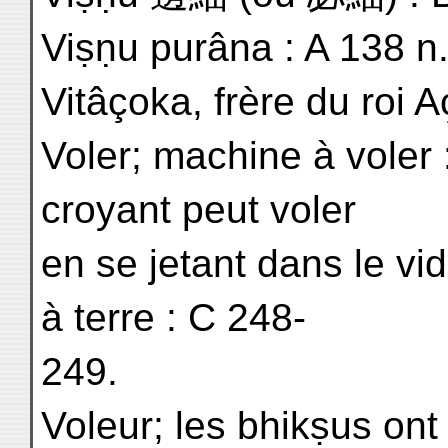
Viṣṇu purâna : A 138 n
Vitâçoka, frère du roi 
Voler; machine à vole
croyant peut voler
en se jetant dans le v
à terre : C 248-
249.
Voleur; les bhikṣus ont