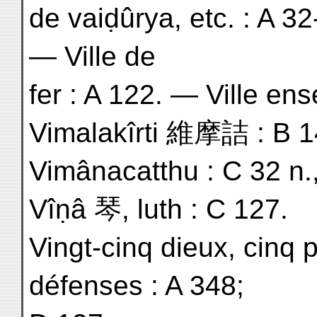
de vaiḍûrya, etc. : A 3
— Ville de
fer : A 122. — Ville ens
Vimalakîrti 維摩詰 : B 1
Vimânacatthu : C 32 n.,
Vîṇâ 琴, luth : C 127.
Vingt-cinq dieux, cinq
défenses : A 348;