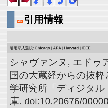
引用情報
引用形式選択:
Chicago
|
APA
|
Harvard
|
IEEE
シャヴァンヌ, エドゥア
国の大蔵経からの抜粋と
学研究所「ディジタル
庫. doi:10.20676/0000