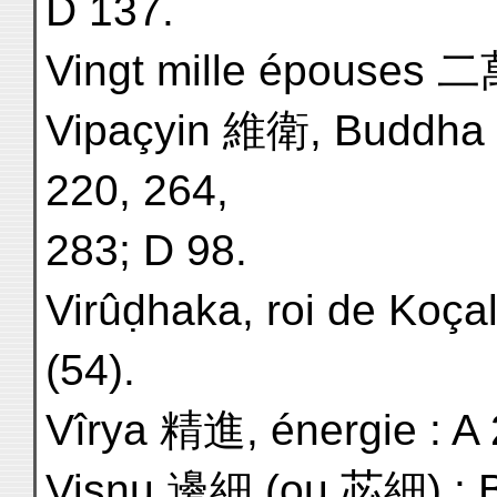
D 137.
Vingt mille épouses 
Vipaçyin 維衛, Buddha : 
220, 264,
283; D 98.
Virûḍhaka, roi de Koçal
(54).
Vîrya 精進, énergie : A 2
Viṣṇu 邊細 (ou 苾細) : B