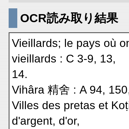
OCR読み取り結果
Vieillards; le pays où 
vieillards : C 3-9, 13,
14.
Vihâra 精舍 : A 94, 150,
Villes des pretas et Ko
d'argent, d'or,