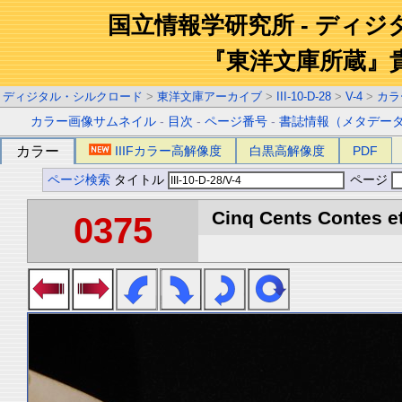
国立情報学研究所 - ディ
『東洋文庫所蔵』
ディジタル・シルクロード
>
東洋文庫アーカイブ
>
III-10-D-28
>
V-4
>
カラ
カラー画像サムネイル
-
目次
-
ページ番号
-
書誌情報（メタデー
カラー
IIIFカラー高解像度
白黒高解像度
PDF
ページ検索
タイトル
ページ
Cinq Cents Contes et
0375