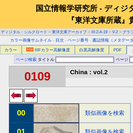
国立情報学研究所 - ディ
『東洋文庫所蔵』
ディジタル・シルクロード
>
東洋文庫アーカイブ
>
III-2-A-19
>
V-2
>
グラ
カラー画像サムネイル
-
目次
-
ページ番号
-
書誌情報（メタデー
カラー
IIIFカラー高解像度
白黒高解像度
PDF
ページ検索
タイトル
ページ
China : vol.2
0109
00
類似画像を検索
01
類似画像を検索