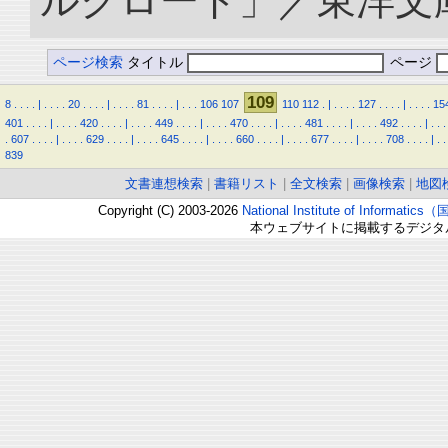
ルクロード」／東洋文庫. doi
ページ検索
タイトル
ページ
109
8
.
.
.
.
|
.
.
.
.
20
.
.
.
.
|
.
.
.
.
81
.
.
.
.
|
.
.
.
106
107
110
112
.
|
.
.
.
.
127
.
.
.
.
|
.
.
.
.
15
401
.
.
.
.
|
.
.
.
.
420
.
.
.
.
|
.
.
.
.
449
.
.
.
.
|
.
.
.
.
470
.
.
.
.
|
.
.
.
.
481
.
.
.
.
|
.
.
.
.
492
.
.
.
.
|
.
.
.
.
607
.
.
.
.
|
.
.
.
.
629
.
.
.
.
|
.
.
.
.
645
.
.
.
.
|
.
.
.
.
660
.
.
.
.
|
.
.
.
.
677
.
.
.
.
|
.
.
.
.
708
.
.
.
.
|
.
.
839
文書連想検索
|
書籍リスト
|
全文検索
|
画像検索
|
地図
Copyright (C) 2003-2026
National Institute of Inform
本ウェブサイトに掲載するデジタ