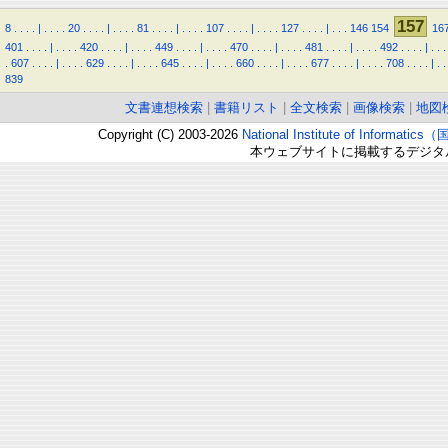
157
8
.
.
.
.
|
.
.
.
.
20
.
.
.
.
|
.
.
.
.
81
.
.
.
.
|
.
.
.
.
107
.
.
.
.
|
.
.
.
.
127
.
.
.
.
|
.
.
.
146
154
16
401
.
.
.
.
|
.
.
.
.
420
.
.
.
.
|
.
.
.
.
449
.
.
.
.
|
.
.
.
.
470
.
.
.
.
|
.
.
.
.
481
.
.
.
.
|
.
.
.
.
492
.
.
.
.
|
.
.
.
.
607
.
.
.
.
|
.
.
.
.
629
.
.
.
.
|
.
.
.
.
645
.
.
.
.
|
.
.
.
.
660
.
.
.
.
|
.
.
.
.
677
.
.
.
.
|
.
.
.
.
708
.
.
.
.
|
.
.
839
文書連想検索
|
書籍リスト
|
全文検索
|
画像検索
|
地図
Copyright (C) 2003-2026
National Institute of Inform
本ウェブサイトに掲載するデジタ