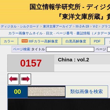
国立情報学研究所 - ディ
『東洋文庫所蔵』
ディジタル・シルクロード
>
東洋文庫アーカイブ
>
III-2-A-19
>
V-2
>
グラ
カラー画像サムネイル
-
目次
-
ページ番号
-
書誌情報（メタデー
カラー
IIIFカラー高解像度
白黒高解像度
PDF
ページ検索
タイトル
ページ
China : vol.2
0157
00
類似画像を検索