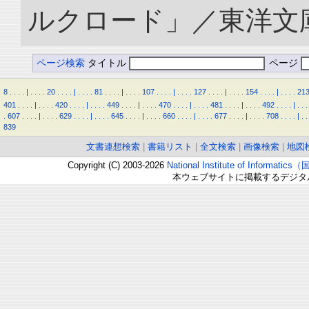
ルクロード」／東洋文庫. doi
ページ検索
タイトル
ページ
8
.
.
.
.
|
.
.
.
.
20
.
.
.
.
|
.
.
.
.
81
.
.
.
.
|
.
.
.
.
107
.
.
.
.
|
.
.
.
.
127
.
.
.
.
|
.
.
.
.
154
.
.
.
.
|
.
.
.
.
21
401
.
.
.
.
|
.
.
.
.
420
.
.
.
.
|
.
.
.
.
449
.
.
.
.
|
.
.
.
.
470
.
.
.
.
|
.
.
.
.
481
.
.
.
.
|
.
.
.
.
492
.
.
.
.
|
.
.
.
.
607
.
.
.
.
|
.
.
.
.
629
.
.
.
.
|
.
.
.
.
645
.
.
.
.
|
.
.
.
.
660
.
.
.
.
|
.
.
.
.
677
.
.
.
.
|
.
.
.
.
708
.
.
.
.
|
.
.
839
文書連想検索
|
書籍リスト
|
全文検索
|
画像検索
|
地図
Copyright (C) 2003-2026
National Institute of Inform
本ウェブサイトに掲載するデジタ