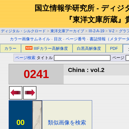
国立情報学研究所 - ディ
『東洋文庫所蔵』
ディジタル・シルクロード
>
東洋文庫アーカイブ
>
III-2-A-19
>
V-2
>
グラ
カラー画像サムネイル
-
目次
-
ページ番号
-
書誌情報（メタデー
カラー
IIIFカラー高解像度
白黒高解像度
PDF
ページ検索
タイトル
ページ
China : vol.2
0241
00
類似画像を検索