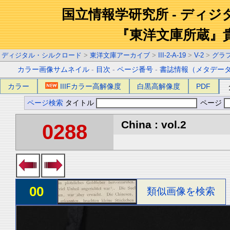
国立情報学研究所 - ディ
『東洋文庫所蔵』
ディジタル・シルクロード
>
東洋文庫アーカイブ
>
III-2-A-19
>
V-2
>
グラ
カラー画像サムネイル
-
目次
-
ページ番号
-
書誌情報（メタデー
カラー
IIIFカラー高解像度
白黒高解像度
PDF
ページ検索
タイトル
ページ
China : vol.2
0288
00
類似画像を検索