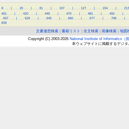
8
.
.
.
.
|
.
.
.
.
20
.
.
.
.
|
.
.
.
.
81
.
.
.
.
|
.
.
.
.
107
.
.
.
.
|
.
.
.
.
127
.
.
.
.
|
.
.
.
.
154
.
.
.
.
|
.
.
.
.
21
401
.
.
.
.
|
.
.
.
.
420
.
.
.
.
|
.
.
.
.
449
.
.
.
.
|
.
.
.
.
470
.
.
.
.
|
.
.
.
.
481
.
.
.
.
|
.
.
.
.
492
.
.
.
.
|
.
.
.
.
607
.
.
.
.
|
.
.
.
.
629
.
.
.
.
|
.
.
.
.
645
.
.
.
.
|
.
.
.
.
660
.
.
.
.
|
.
.
.
.
677
.
.
.
.
|
.
.
.
.
708
.
.
.
.
|
.
.
839
文書連想検索
|
書籍リスト
|
全文検索
|
画像検索
|
地図
Copyright (C) 2003-2026
National Institute of Inform
本ウェブサイトに掲載するデジタ