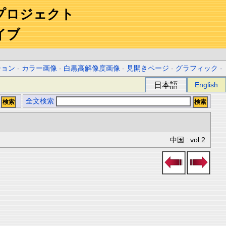
プロジェクト
イブ
ション
-
カラー画像
-
白黒高解像度画像
-
見開きページ
-
グラフィック
-
日本語
English
全文検索
中国 : vol.2