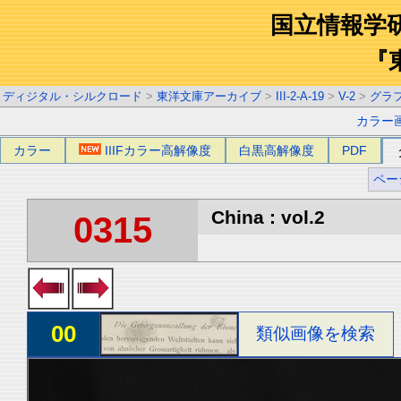
国立情報学
『
ディジタル・シルクロード
>
東洋文庫アーカイブ
>
III-2-A-19
>
V-2
>
グラ
カラー
カラー
IIIFカラー高解像度
白黒高解像度
PDF
ペー
China : vol.2
0315
00
類似画像を検索