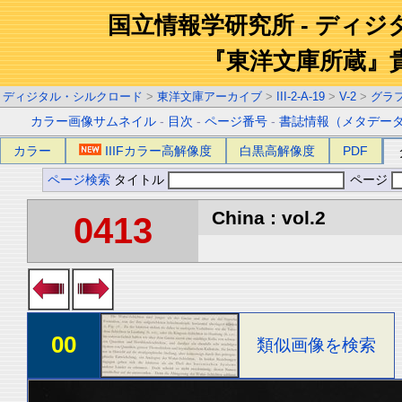
国立情報学研究所 - ディ
『東洋文庫所蔵』
ディジタル・シルクロード
>
東洋文庫アーカイブ
>
III-2-A-19
>
V-2
>
グラ
カラー画像サムネイル
-
目次
-
ページ番号
-
書誌情報（メタデー
カラー
IIIFカラー高解像度
白黒高解像度
PDF
ページ検索
タイトル
ページ
China : vol.2
0413
00
類似画像を検索