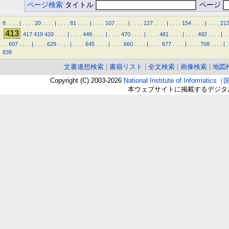
ページ検索
タイトル
ページ
8
.
.
.
.
|
.
.
.
.
20
.
.
.
.
|
.
.
.
.
81
.
.
.
.
|
.
.
.
.
107
.
.
.
.
|
.
.
.
.
127
.
.
.
.
|
.
.
.
.
154
.
.
.
.
|
.
.
.
.
21
413
417
419
420
.
.
.
.
|
.
.
.
.
449
.
.
.
.
|
.
.
.
.
470
.
.
.
.
|
.
.
.
.
481
.
.
.
.
|
.
.
.
.
492
.
.
.
.
|
.
.
.
.
607
.
.
.
.
|
.
.
.
.
629
.
.
.
.
|
.
.
.
.
645
.
.
.
.
|
.
.
.
.
660
.
.
.
.
|
.
.
.
.
677
.
.
.
.
|
.
.
.
.
708
.
.
.
.
|
.
839
文書連想検索
|
書籍リスト
|
全文検索
|
画像検索
|
地図
Copyright (C) 2003-2026
National Institute of Inform
本ウェブサイトに掲載するデジタ