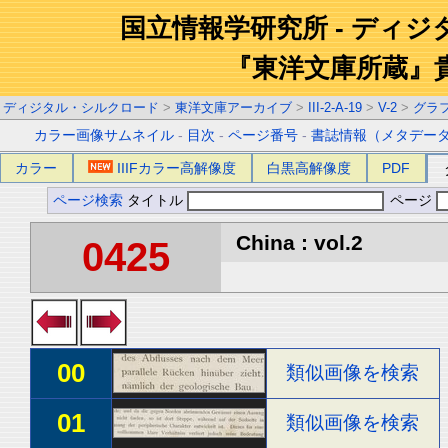
国立情報学研究所 - ディ
『東洋文庫所蔵』
ディジタル・シルクロード
>
東洋文庫アーカイブ
>
III-2-A-19
>
V-2
>
グラ
カラー画像サムネイル
-
目次
-
ページ番号
-
書誌情報（メタデー
カラー
IIIFカラー高解像度
白黒高解像度
PDF
ページ検索
タイトル
ページ
China : vol.2
0425
00
類似画像を検索
01
類似画像を検索