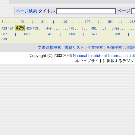
ページ検索
タイトル
ページ
8
.
.
.
.
|
.
.
.
.
20
.
.
.
.
|
.
.
.
.
81
.
.
.
.
|
.
.
.
.
107
.
.
.
.
|
.
.
.
.
127
.
.
.
.
|
.
.
.
.
154
.
.
.
.
|
.
.
.
.
21
425
423
424
426
433
.
.
.
.
449
.
.
.
.
|
.
.
.
.
470
.
.
.
.
|
.
.
.
.
481
.
.
.
.
|
.
.
.
.
492
.
.
.
.
|
.
.
.
607
.
.
.
.
|
.
.
.
.
629
.
.
.
.
|
.
.
.
.
645
.
.
.
.
|
.
.
.
.
660
.
.
.
.
|
.
.
.
.
677
.
.
.
.
|
.
.
.
.
708
.
.
.
.
|
.
.
.
839
文書連想検索
|
書籍リスト
|
全文検索
|
画像検索
|
地図
Copyright (C) 2003-2026
National Institute of Inform
本ウェブサイトに掲載するデジタ