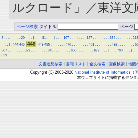
ルクロード」／東洋文庫. doi
ページ検索
タイトル
ページ
8
.
.
.
.
|
.
.
.
.
20
.
.
.
.
|
.
.
.
.
81
.
.
.
.
|
.
.
.
.
107
.
.
.
.
|
.
.
.
.
127
.
.
.
.
|
.
.
.
.
154
.
.
.
.
|
.
.
.
.
21
448
.
.
.
.
|
.
444
445
449
455
.
.
.
|
.
.
.
.
470
.
.
.
.
|
.
.
.
.
481
.
.
.
.
|
.
.
.
.
492
.
.
.
.
|
.
.
.
.
5
607
.
.
.
.
|
.
.
.
.
629
.
.
.
.
|
.
.
.
.
645
.
.
.
.
|
.
.
.
.
660
.
.
.
.
|
.
.
.
.
677
.
.
.
.
|
.
.
.
.
708
.
.
.
.
|
.
.
.
839
文書連想検索
|
書籍リスト
|
全文検索
|
画像検索
|
地図
Copyright (C) 2003-2026
National Institute of Inform
本ウェブサイトに掲載するデジタ