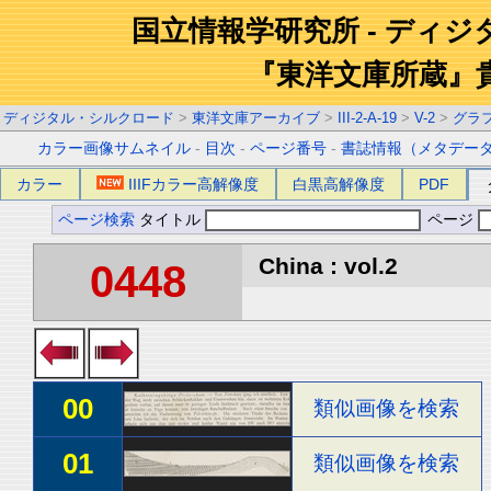
国立情報学研究所 - ディ
『東洋文庫所蔵』
ディジタル・シルクロード
>
東洋文庫アーカイブ
>
III-2-A-19
>
V-2
>
グラ
カラー画像サムネイル
-
目次
-
ページ番号
-
書誌情報（メタデー
カラー
IIIFカラー高解像度
白黒高解像度
PDF
ページ検索
タイトル
ページ
China : vol.2
0448
00
類似画像を検索
01
類似画像を検索