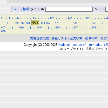
ページ検索
タイトル
ページ
8
.
.
.
.
|
.
.
.
.
20
.
.
.
.
|
.
.
.
.
81
.
.
.
.
|
.
.
.
.
107
.
.
.
.
|
.
.
.
.
127
.
.
.
.
|
.
.
.
.
154
.
.
.
.
|
.
.
.
.
21
463
.
.
.
.
|
.
.
.
.
449
.
460
461
464
465
.
.
.
470
.
.
.
.
|
.
.
.
.
481
.
.
.
.
|
.
.
.
.
492
.
.
.
.
|
.
.
.
607
.
.
.
.
|
.
.
.
.
629
.
.
.
.
|
.
.
.
.
645
.
.
.
.
|
.
.
.
.
660
.
.
.
.
|
.
.
.
.
677
.
.
.
.
|
.
.
.
.
708
.
.
.
.
|
.
.
.
839
文書連想検索
|
書籍リスト
|
全文検索
|
画像検索
|
地図
Copyright (C) 2003-2026
National Institute of Inform
本ウェブサイトに掲載するデジタ