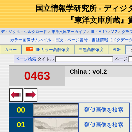
国立情報学研究所 - ディ
『東洋文庫所蔵』
ディジタル・シルクロード
>
東洋文庫アーカイブ
>
III-2-A-19
>
V-2
>
グラ
カラー画像サムネイル
-
目次
-
ページ番号
-
書誌情報（メタデー
カラー
IIIFカラー高解像度
白黒高解像度
PDF
ページ検索
タイトル
ページ
China : vol.2
0463
00
類似画像を検索
01
類似画像を検索