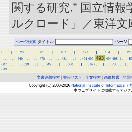
関する研究.” 国立情
ルクロード」／東洋文庫. doi
ページ検索
タイトル
ページ
8
.
.
.
.
|
.
.
.
.
20
.
.
.
.
|
.
.
.
.
81
.
.
.
.
|
.
.
.
.
107
.
.
.
.
|
.
.
.
.
127
.
.
.
.
|
.
.
.
.
154
.
.
.
.
|
.
.
.
.
21
493
.
.
.
.
|
.
.
.
.
449
.
.
.
.
|
.
.
.
.
470
.
.
.
.
|
.
.
.
.
481
.
.
.
.
|
.
.
.
491
492
494
495
.
|
.
.
.
.
5
607
.
.
.
.
|
.
.
.
.
629
.
.
.
.
|
.
.
.
.
645
.
.
.
.
|
.
.
.
.
660
.
.
.
.
|
.
.
.
.
677
.
.
.
.
|
.
.
.
.
708
.
.
.
.
|
.
.
.
839
文書連想検索
|
書籍リスト
|
全文検索
|
画像検索
|
地図
Copyright (C) 2003-2026
National Institute of Inform
本ウェブサイトに掲載するデジタ