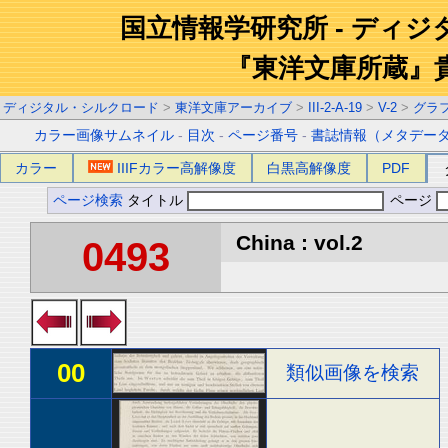
国立情報学研究所 - ディ
『東洋文庫所蔵』
ディジタル・シルクロード
>
東洋文庫アーカイブ
>
III-2-A-19
>
V-2
>
グラ
カラー画像サムネイル
-
目次
-
ページ番号
-
書誌情報（メタデー
カラー
IIIFカラー高解像度
白黒高解像度
PDF
ページ検索
タイトル
ページ
China : vol.2
0493
00
類似画像を検索