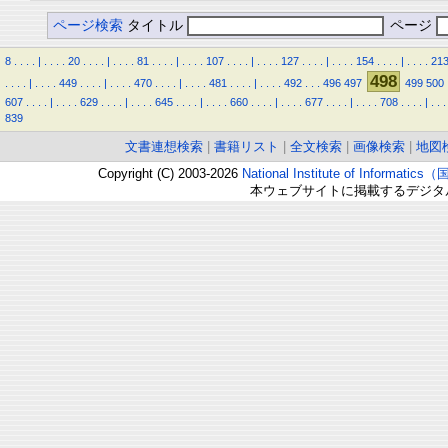
ページ検索
タイトル
ページ
8
.
.
.
.
|
.
.
.
.
20
.
.
.
.
|
.
.
.
.
81
.
.
.
.
|
.
.
.
.
107
.
.
.
.
|
.
.
.
.
127
.
.
.
.
|
.
.
.
.
154
.
.
.
.
|
.
.
.
.
21
498
.
.
.
.
|
.
.
.
.
449
.
.
.
.
|
.
.
.
.
470
.
.
.
.
|
.
.
.
.
481
.
.
.
.
|
.
.
.
.
492
.
.
.
496
497
499
500
607
.
.
.
.
|
.
.
.
.
629
.
.
.
.
|
.
.
.
.
645
.
.
.
.
|
.
.
.
.
660
.
.
.
.
|
.
.
.
.
677
.
.
.
.
|
.
.
.
.
708
.
.
.
.
|
.
.
.
839
文書連想検索
|
書籍リスト
|
全文検索
|
画像検索
|
地図
Copyright (C) 2003-2026
National Institute of Inform
本ウェブサイトに掲載するデジタ