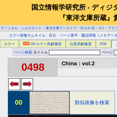
国立情報学研究所 - ディ
『東洋文庫所蔵』
ディジタル・シルクロード
>
東洋文庫アーカイブ
>
III-2-A-19
>
V-2
>
グラ
カラー画像サムネイル
-
目次
-
ページ番号
-
書誌情報（メタデー
カラー
IIIFカラー高解像度
白黒高解像度
PDF
ページ検索
タイトル
ページ
China : vol.2
0498
00
類似画像を検索