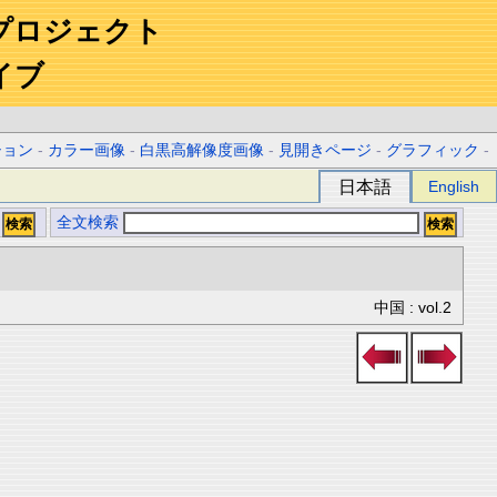
プロジェクト
イブ
ション
-
カラー画像
-
白黒高解像度画像
-
見開きページ
-
グラフィック
-
日本語
English
全文検索
中国 : vol.2