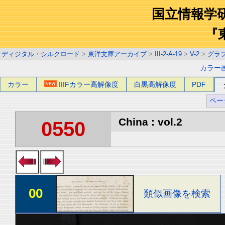
国立情報学
『
ディジタル・シルクロード
>
東洋文庫アーカイブ
>
III-2-A-19
>
V-2
>
グラ
カラー
カラー
IIIFカラー高解像度
白黒高解像度
PDF
ペー
China : vol.2
0550
00
類似画像を検索