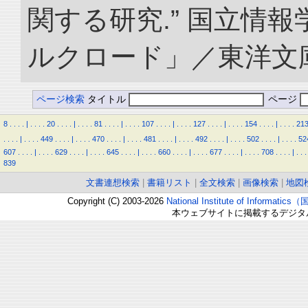
関する研究.” 国立情
ルクロード」／東洋文庫. doi
ページ検索
タイトル
ページ
8
.
.
.
.
|
.
.
.
.
20
.
.
.
.
|
.
.
.
.
81
.
.
.
.
|
.
.
.
.
107
.
.
.
.
|
.
.
.
.
127
.
.
.
.
|
.
.
.
.
154
.
.
.
.
|
.
.
.
.
21
.
.
.
.
|
.
.
.
.
449
.
.
.
.
|
.
.
.
.
470
.
.
.
.
|
.
.
.
.
481
.
.
.
.
|
.
.
.
.
492
.
.
.
.
|
.
.
.
.
502
.
.
.
.
|
.
.
.
.
52
607
.
.
.
.
|
.
.
.
.
629
.
.
.
.
|
.
.
.
.
645
.
.
.
.
|
.
.
.
.
660
.
.
.
.
|
.
.
.
.
677
.
.
.
.
|
.
.
.
.
708
.
.
.
.
|
.
.
.
839
文書連想検索
|
書籍リスト
|
全文検索
|
画像検索
|
地図
Copyright (C) 2003-2026
National Institute of Inform
本ウェブサイトに掲載するデジタ