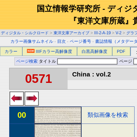
国立情報学研究所 - ディ
『東洋文庫所蔵』
ディジタル・シルクロード
>
東洋文庫アーカイブ
>
III-2-A-19
>
V-2
>
グラ
カラー画像サムネイル
-
目次
-
ページ番号
-
書誌情報（メタデー
カラー
IIIFカラー高解像度
白黒高解像度
PDF
ページ検索
タイトル
ページ
China : vol.2
0571
00
類似画像を検索