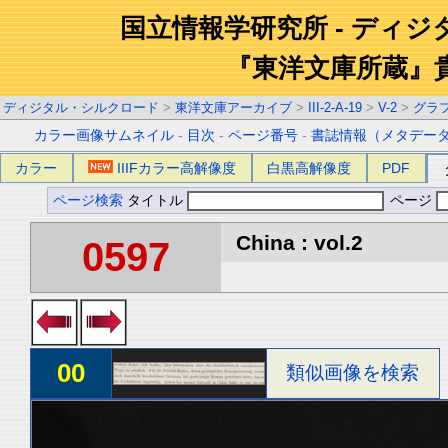
国立情報学研究所 - ディ
『東洋文庫所蔵』
ディジタル・シルクロード
>
東洋文庫アーカイブ
>
III-2-A-19
>
V-2
>
グラ
カラー画像サムネイル
-
目次
-
ページ番号
-
書誌情報（メタデー
カラー
IIIFカラー高解像度
白黒高解像度
PDF
ページ検索
タイトル
ページ
China : vol.2
0597
00
類似画像を検索