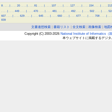
8
.
.
.
.
|
.
.
.
.
20
.
.
.
.
|
.
.
.
.
81
.
.
.
.
|
.
.
.
.
107
.
.
.
.
|
.
.
.
.
127
.
.
.
.
|
.
.
.
.
154
.
.
.
.
|
.
.
.
.
21
.
.
.
.
|
.
.
.
.
449
.
.
.
.
|
.
.
.
.
470
.
.
.
.
|
.
.
.
.
481
.
.
.
.
|
.
.
.
.
492
.
.
.
.
|
.
.
.
.
502
.
.
.
.
|
.
.
.
.
52
607
.
.
.
.
|
.
.
.
.
629
.
.
.
.
|
.
.
.
.
645
.
.
.
.
|
.
.
.
.
660
.
.
.
.
|
.
.
.
.
677
.
.
.
.
|
.
.
.
.
708
.
.
.
.
|
.
.
.
839
文書連想検索
|
書籍リスト
|
全文検索
|
画像検索
|
地図
Copyright (C) 2003-2026
National Institute of Inform
本ウェブサイトに掲載するデジタ