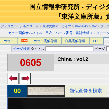
国立情報学研究所 - ディ
『東洋文庫所蔵』
ディジタル・シルクロード
>
東洋文庫アーカイブ
>
III-2-A-19
>
V-2
>
グラ
カラー画像サムネイル
-
目次
-
ページ番号
-
書誌情報（メタデー
カラー
IIIFカラー高解像度
白黒高解像度
PDF
ページ検索
タイトル
ページ
China : vol.2
0605
00
類似画像を検索