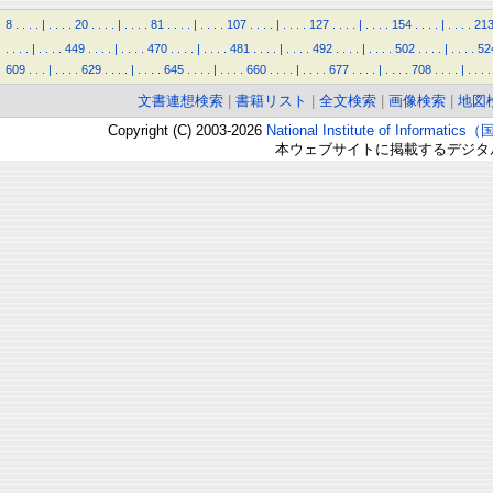
8
.
.
.
.
|
.
.
.
.
20
.
.
.
.
|
.
.
.
.
81
.
.
.
.
|
.
.
.
.
107
.
.
.
.
|
.
.
.
.
127
.
.
.
.
|
.
.
.
.
154
.
.
.
.
|
.
.
.
.
21
.
.
.
.
|
.
.
.
.
449
.
.
.
.
|
.
.
.
.
470
.
.
.
.
|
.
.
.
.
481
.
.
.
.
|
.
.
.
.
492
.
.
.
.
|
.
.
.
.
502
.
.
.
.
|
.
.
.
.
52
609
.
.
.
|
.
.
.
.
629
.
.
.
.
|
.
.
.
.
645
.
.
.
.
|
.
.
.
.
660
.
.
.
.
|
.
.
.
.
677
.
.
.
.
|
.
.
.
.
708
.
.
.
.
|
.
.
.
.
文書連想検索
|
書籍リスト
|
全文検索
|
画像検索
|
地図
Copyright (C) 2003-2026
National Institute of Inform
本ウェブサイトに掲載するデジタ