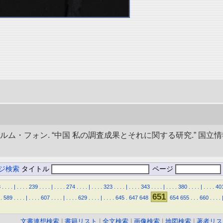
ルム・フォン. “中国 私の調査成果とそれに関する研究.” 国
ジ検索
タイトル
ページ
3
.
.
.
.
|
.
.
.
.
239
.
.
.
.
|
.
.
.
.
274
.
.
.
.
|
.
.
.
.
323
.
.
.
.
|
.
.
.
.
343
.
.
.
.
|
.
.
.
.
380
.
.
.
.
|
.
.
.
.
40
651
.
589
.
.
.
.
|
.
.
.
.
607
.
.
.
.
|
.
.
.
.
629
.
.
.
.
|
.
.
.
.
645
.
647
648
654
655
.
.
.
660
.
.
.
.
文書連想検索
|
書籍リスト
|
全文検索
|
画像検索
|
地図検索
|
著者リス