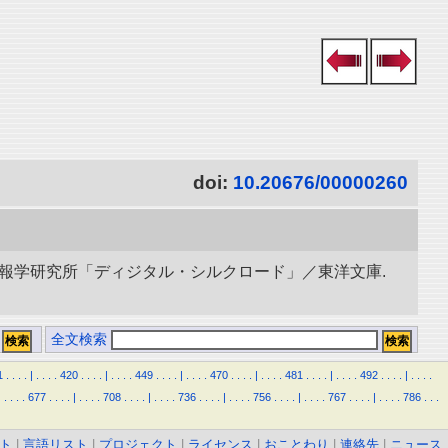
doi:
10.20676/00000260
立情報学研究所「ディジタル・シルクロード」／東洋文庫.
全文検索
1
.
.
.
.
|
.
.
.
.
420
.
.
.
.
|
.
.
.
.
449
.
.
.
.
|
.
.
.
.
470
.
.
.
.
|
.
.
.
.
481
.
.
.
.
|
.
.
.
.
492
.
.
.
.
|
.
.
.
.
|
.
.
.
.
677
.
.
.
.
|
.
.
.
.
708
.
.
.
.
|
.
.
.
.
736
.
.
.
.
|
.
.
.
.
756
.
.
.
.
|
.
.
.
.
767
.
.
.
.
|
.
.
.
.
786
.
.
.
ト
|
言語リスト
|
プロジェクト
|
ライセンス
|
おことわり
|
連絡先
|
ニュース