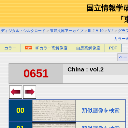
国立情報学
『
ディジタル・シルクロード
>
東洋文庫アーカイブ
>
III-2-A-19
>
V-2
>
グラ
カラー
カラー
IIIFカラー高解像度
白黒高解像度
PDF
ペー
China : vol.2
0651
00
類似画像を検索