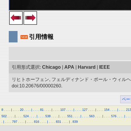
引用情報
引用形式選択:
Chicago
|
APA
|
Harvard
|
IEEE
リヒトホーフェン, フェルディナンド・ポール・ウィルヘ
doi:10.20676/00000260.
ペー
8
.
.
.
.
|
.
.
.
.
20
.
.
.
.
|
.
.
.
.
81
.
.
.
.
|
.
.
.
.
107
.
.
.
.
|
.
.
.
.
127
.
.
.
.
|
.
.
.
.
154
.
.
.
.
|
.
.
.
.
21
502
.
.
.
.
|
.
.
.
.
524
.
.
.
.
|
.
.
.
.
538
.
.
.
.
|
.
.
.
.
551
.
.
.
.
|
.
.
.
.
563
.
.
.
.
|
.
.
.
.
576
.
.
.
.
|
.
.
.
.
|
.
.
.
.
797
.
.
.
.
|
.
.
.
.
816
.
.
.
.
|
.
.
.
.
831
.
.
.
.
|
.
839