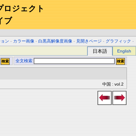
プロジェクト
イブ
ション
-
カラー画像
-
白黒高解像度画像
-
見開きページ
-
グラフィック
-
日本語
English
全文検索
中国 : vol.2