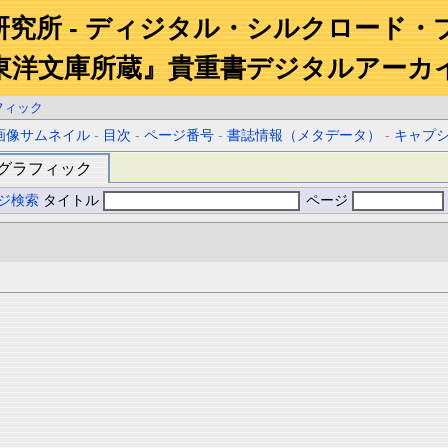
研究所 - ディジタル・シルクロード・
東洋文庫所蔵』貴重書デジタルアーカ
フィック
画像サムネイル
-
目次
-
ページ番号
-
書誌情報（メタデータ）
-
キャプ
グラフィック
ジ検索
タイトル
ページ