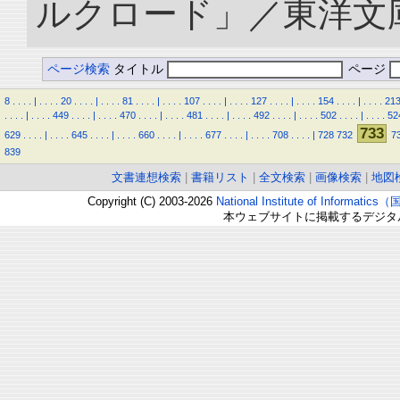
ルクロード」／東洋文庫. doi
ページ検索
タイトル
ページ
8
.
.
.
.
|
.
.
.
.
20
.
.
.
.
|
.
.
.
.
81
.
.
.
.
|
.
.
.
.
107
.
.
.
.
|
.
.
.
.
127
.
.
.
.
|
.
.
.
.
154
.
.
.
.
|
.
.
.
.
21
.
.
.
.
|
.
.
.
.
449
.
.
.
.
|
.
.
.
.
470
.
.
.
.
|
.
.
.
.
481
.
.
.
.
|
.
.
.
.
492
.
.
.
.
|
.
.
.
.
502
.
.
.
.
|
.
.
.
.
52
733
629
.
.
.
.
|
.
.
.
.
645
.
.
.
.
|
.
.
.
.
660
.
.
.
.
|
.
.
.
.
677
.
.
.
.
|
.
.
.
.
708
.
.
.
.
|
728
732
7
839
文書連想検索
|
書籍リスト
|
全文検索
|
画像検索
|
地図
Copyright (C) 2003-2026
National Institute of Inform
本ウェブサイトに掲載するデジタ