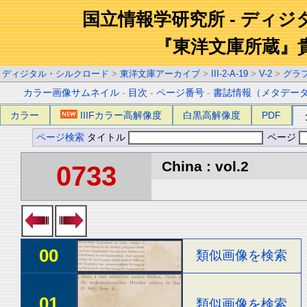
国立情報学研究所 - ディ
『東洋文庫所蔵』
ディジタル・シルクロード
>
東洋文庫アーカイブ
>
III-2-A-19
>
V-2
>
グラ
カラー画像サムネイル
-
目次
-
ページ番号
-
書誌情報（メタデー
カラー
IIIFカラー高解像度
白黒高解像度
PDF
ページ検索
タイトル
ページ
China : vol.2
0733
00
類似画像を検索
01
類似画像を検索