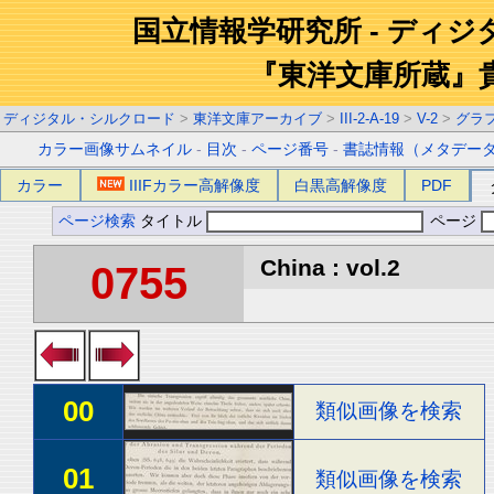
国立情報学研究所 - ディ
『東洋文庫所蔵』
ディジタル・シルクロード
>
東洋文庫アーカイブ
>
III-2-A-19
>
V-2
>
グラ
カラー画像サムネイル
-
目次
-
ページ番号
-
書誌情報（メタデー
カラー
IIIFカラー高解像度
白黒高解像度
PDF
ページ検索
タイトル
ページ
China : vol.2
0755
00
類似画像を検索
01
類似画像を検索