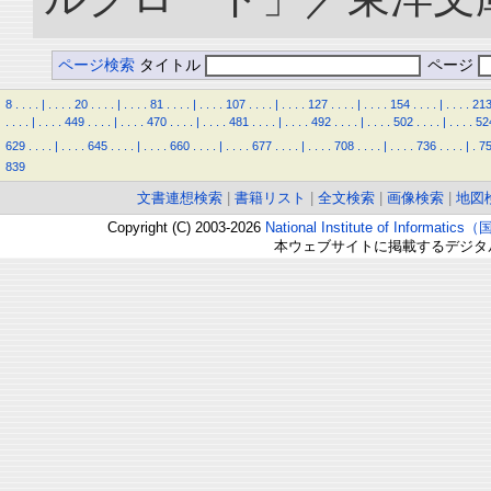
ページ検索
タイトル
ページ
8
.
.
.
.
|
.
.
.
.
20
.
.
.
.
|
.
.
.
.
81
.
.
.
.
|
.
.
.
.
107
.
.
.
.
|
.
.
.
.
127
.
.
.
.
|
.
.
.
.
154
.
.
.
.
|
.
.
.
.
21
.
.
.
.
|
.
.
.
.
449
.
.
.
.
|
.
.
.
.
470
.
.
.
.
|
.
.
.
.
481
.
.
.
.
|
.
.
.
.
492
.
.
.
.
|
.
.
.
.
502
.
.
.
.
|
.
.
.
.
52
629
.
.
.
.
|
.
.
.
.
645
.
.
.
.
|
.
.
.
.
660
.
.
.
.
|
.
.
.
.
677
.
.
.
.
|
.
.
.
.
708
.
.
.
.
|
.
.
.
.
736
.
.
.
.
|
.
7
839
文書連想検索
|
書籍リスト
|
全文検索
|
画像検索
|
地図
Copyright (C) 2003-2026
National Institute of Inform
本ウェブサイトに掲載するデジタ