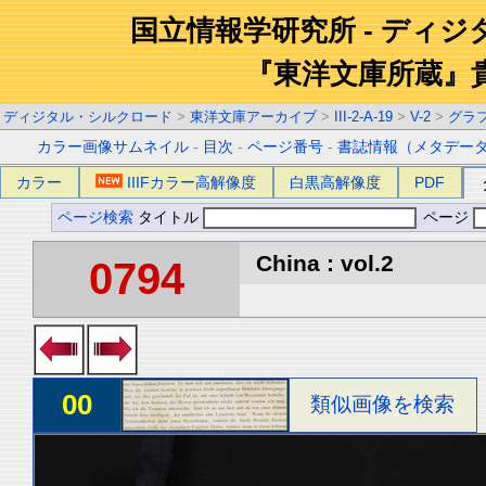
国立情報学研究所 - ディ
『東洋文庫所蔵』
ディジタル・シルクロード
>
東洋文庫アーカイブ
>
III-2-A-19
>
V-2
>
グラ
カラー画像サムネイル
-
目次
-
ページ番号
-
書誌情報（メタデー
カラー
IIIFカラー高解像度
白黒高解像度
PDF
ページ検索
タイトル
ページ
China : vol.2
0794
00
類似画像を検索