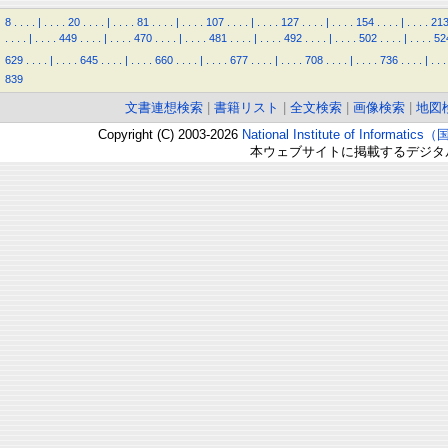
8
.
.
.
.
|
.
.
.
.
20
.
.
.
.
|
.
.
.
.
81
.
.
.
.
|
.
.
.
.
107
.
.
.
.
|
.
.
.
.
127
.
.
.
.
|
.
.
.
.
154
.
.
.
.
|
.
.
.
.
21
.
.
.
.
|
.
.
.
.
449
.
.
.
.
|
.
.
.
.
470
.
.
.
.
|
.
.
.
.
481
.
.
.
.
|
.
.
.
.
492
.
.
.
.
|
.
.
.
.
502
.
.
.
.
|
.
.
.
.
52
629
.
.
.
.
|
.
.
.
.
645
.
.
.
.
|
.
.
.
.
660
.
.
.
.
|
.
.
.
.
677
.
.
.
.
|
.
.
.
.
708
.
.
.
.
|
.
.
.
.
736
.
.
.
.
|
.
.
.
839
文書連想検索
|
書籍リスト
|
全文検索
|
画像検索
|
地図
Copyright (C) 2003-2026
National Institute of Inform
本ウェブサイトに掲載するデジタ