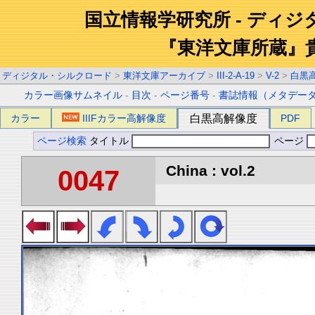
国立情報学研究所 - ディ
『東洋文庫所蔵』
ディジタル・シルクロード
>
東洋文庫アーカイブ
>
III-2-A-19
>
V-2
>
白黒
カラー画像サムネイル
-
目次
-
ページ番号
-
書誌情報（メタデー
カラー
IIIFカラー高解像度
白黒高解像度
PDF
ページ検索
タイトル
ページ
China : vol.2
0047