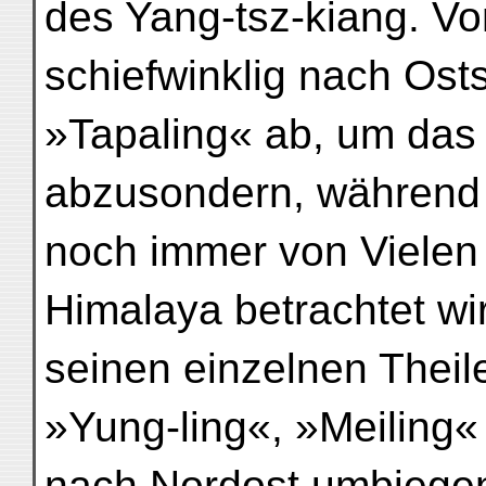
des Yang-tsz-kiang. Vo
schiefwinklig nach Ost
»Tapaling« ab, um da
abzusondern, während 
noch immer von Vielen 
Himalaya betrachtet wi
seinen einzelnen Thei
»Yung-ling«, »Meiling« e
nach Nordost umbiegen