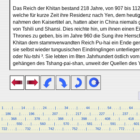
Das Reich der Khitan bestand 218 Jahre, von 907 bis 112
welche für kurze Zeit ihre Residenz nach Yen, dem heutig
nahmen den Kaisertitel an, hatten aber in China niemals g
von Tshili und Shansi. Dies reichte hin, um ihnen einen E
Thrones zu geben, bis im Jahre 960 die Sung ihre Herrsc
Khitan dem stammverwandten Reich Pu-hai ein Ende gem
sie selbst wieder tungusischen Eindringlingen unterliege
oder Nu-tshi ³. Sie lebten im 8ten Jahrhundert östlich vo
gehängen des Tshang-pai-shan, unweit der Quellen des Y
1
.
.
.
.
|
.
.
.
.
14
.
.
.
.
|
.
.
.
.
24
.
.
.
.
|
.
.
.
.
34
.
.
.
.
|
.
.
.
.
44
.
.
.
.
|
.
.
.
.
54
.
.
.
.
|
.
.
.
.
64
.
.
.
.
.
186
.
.
.
.
|
.
.
.
.
196
.
.
.
.
|
.
.
.
.
207
.
.
.
.
|
.
.
.
.
217
.
.
.
.
|
.
.
.
.
227
.
.
.
.
|
.
.
.
.
237
.
.
.
.
|
.
|
.
.
.
.
368
.
.
.
.
|
.
.
.
.
378
.
.
.
.
|
.
.
.
.
388
.
.
.
.
|
.
.
.
.
398
.
.
.
.
|
.
.
.
.
408
.
.
.
.
|
.
.
.
.
418
.
.
.
.
.
.
|
.
.
.
.
550
.
.
.
.
|
.
.
.
.
560
.
.
.
.
|
.
.
.
.
570
.
.
.
.
|
.
.
.
.
581
.
.
.
.
|
.
.
.
.
591
.
.
.
.
|
.
.
.
.
601
722
.
.
.
.
|
.
.
.
.
732
.
.
.
.
|
.
.
.
.
742
.
.
.
.
|
.
.
.
.
752
.
.
.
.
|
.
.
.
.
762
.
.
.
.
|
.
.
.
.
772
.
.
.
.
|
.
.
.