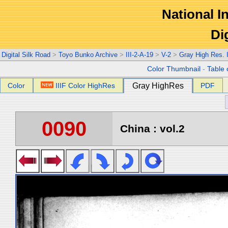
National In
Di
Digital Silk Road
>
Toyo Bunko Archive
>
III-2-A-19
>
V-2
>
Gray High Res.
Color Thumbnail
-
Table 
Color
IIIF Color HighRes
Gray HighRes
PDF
0090
China : vol.2