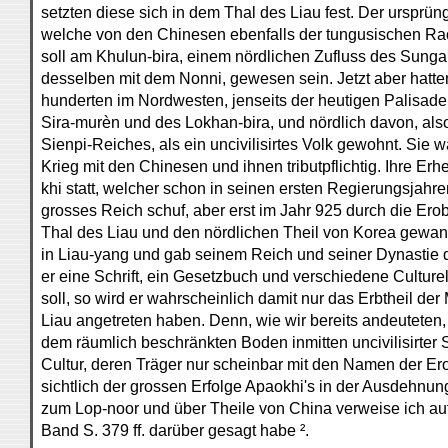
setzten diese sich in dem Thal des Liau fest. Der ursprün
welche von den Chinesen ebenfalls der tungusischen Ra
soll am Khulun-bira, einem nördlichen Zufluss des Sungar
desselben mit dem Nonni, gewesen sein. Jetzt aber hatten 
hunderten im Nordwesten, jenseits der heutigen Palisade
Sira-murèn und des Lokhan-bira, und nördlich davon, also
Sienpi-Reiches, als ein uncivilisirtes Volk gewohnt. Sie
Krieg mit den Chinesen und ihnen tributpflichtig. Ihre Er
khi statt, welcher schon in seinen ersten Regierungsjahr
grosses Reich schuf, aber erst im Jahr 925 durch die Ero
Thal des Liau und den nördlichen Theil von Korea gewa
in Liau-yang und gab seinem Reich und seiner Dynastie
er eine Schrift, ein Gesetzbuch und verschiedene Cultur
soll, so wird er wahrscheinlich damit nur das Erbtheil de
Liau angetreten haben. Denn, wie wir bereits andeuteten,
dem räumlich beschränkten Boden inmitten uncivilisirter
Cultur, deren Träger nur scheinbar mit den Namen der Er
sichtlich der grossen Erfolge Apaokhi's in der Ausdehnung
zum Lop-noor und über Theile von China verweise ich auf
Band S. 379 ff. darüber gesagt habe ².