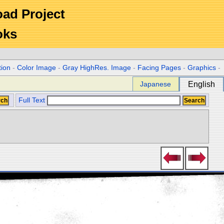
Road Project
oks
tion
-
Color Image
-
Gray HighRes. Image
-
Facing Pages
-
Graphics
-
Japanese
English
Full Text