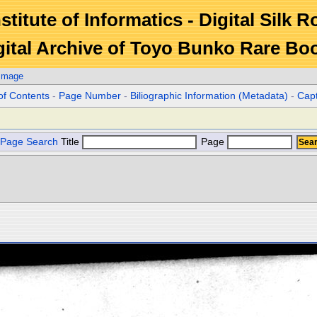
stitute of Informatics - Digital Silk 
gital Archive of Toyo Bunko Rare Bo
 Image
of Contents
-
Page Number
-
Biliographic Information (Metadata)
-
Cap
Page Search
Title
Page