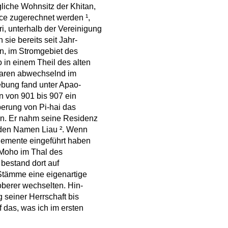
gliche Wohnsitz der Khitan,
ce zugerechnet werden ¹,
i, unterhalb der Vereinigung
sie bereits seit Jahr-
n, im Stromgebiet des
 in einem Theil des alten
 waren abwechselnd im
hebung fand unter Apao-
en von 901 bis 907 ein
berung von Pi-hai das
nn. Er nahm seine Residenz
 den Namen Liau ². Wenn
elemente eingeführt haben
r Moho im Thal des
 bestand dort auf
 Stämme eine eigenartige
oberer wechselten. Hin-
 seiner Herrschaft bis
 das, was ich im ersten