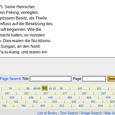
5. Seine Herrscher,
en Peking, verlegten,
rössern Besitz, als Theile
influss auf die Besetzung des
haft begannen. Wie die
acht hatten, so mussten
n. Dies waren die Nu-tshonu
m Sungari, an den Nord-
a-lu-kiang, und waren ein
Page Search
Title
Page
90
.
|
.
.
.
.
74
.
.
.
.
|
.
.
.
.
85
.
.
88
89
91
92
.
.
95
.
.
.
.
|
.
.
.
.
105
.
.
.
.
|
.
.
.
.
115
.
.
.
.
|
.
.
.
.
.
.
.
247
.
.
.
.
|
.
.
.
.
257
.
.
.
.
|
.
.
.
.
267
.
.
.
.
|
.
.
.
.
277
.
.
.
.
|
.
.
.
.
287
.
.
.
.
|
.
.
.
.
297
.
.
.
.
|
.
.
|
.
.
.
.
429
.
.
.
.
|
.
.
.
.
439
.
.
.
.
|
.
.
.
.
449
.
.
.
.
|
.
.
.
.
459
.
.
.
.
|
.
.
.
.
469
.
.
.
.
|
.
.
.
.
479
.
.
.
.
.
.
.
|
.
.
.
.
611
.
.
.
.
|
.
.
.
.
622
.
.
.
.
|
.
.
.
.
632
.
.
.
.
|
.
.
.
.
642
.
.
.
.
|
.
.
.
.
652
.
.
.
.
|
.
.
.
.
662
.
782
.
.
.
.
|
.
.
.
.
792
.
.
.
.
|
.
.
.
.
803
.
.
.
.
|
.
.
.
.
813
.
.
.
.
|
.
.
.
.
823
.
.
.
.
|
.
.
.
.
834
.
.
.
.
|
.
.
List of Books
|
Text Search
|
Image Search
|
Map S