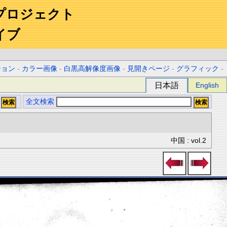
プロジェクト
イブ
ション
-
カラー画像
-
白黒高解像度画像
-
見開きページ
-
グラフィック
-
日本語
English
全文検索
中国 : vol.2