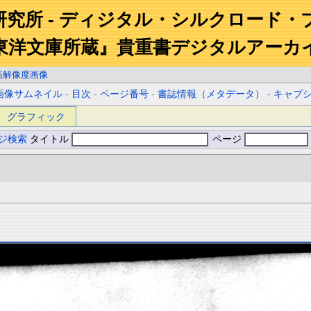
研究所 - ディジタル・シルクロード・
東洋文庫所蔵』貴重書デジタルアーカ
高解像度画像
画像サムネイル
-
目次
-
ページ番号
-
書誌情報（メタデータ）
-
キャプ
グラフィック
ジ検索
タイトル
ページ