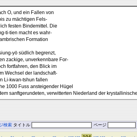
ch O, und ein Fallen von
bis zu mächtigen Fels-
lich festen Bindemittel. Die
g-ti-tien macht es wahr-
 Cambrischen Formation
siung-yö südlich begrenzt,
eren zackige, unverkennbare For-
 fortfahren, den Blick im
m Wechsel der landschaft-
 Li-kwan-tshun fallen
ahe 1000 Fuss ansteigender Hügel
em sanftgerundeten, verwitterten Niederland der krystallinisc
ジ検索
タイトル
ページ