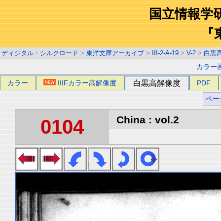
国立情報学
『
ディジタル・シルクロード
>
東洋文庫アーカイブ
>
III-2-A-19
>
V-2
>
白黒
カラー
カラー
IIIFカラー高解像度
白黒高解像度
PDF
ペー
China : vol.2
0104