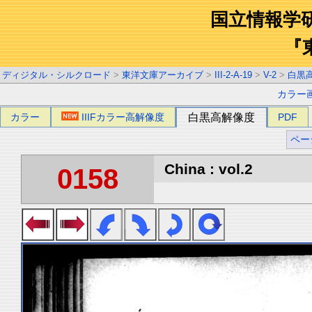
国立情報学
『
ディジタル・シルクロード
>
東洋文庫アーカイブ
>
III-2-A-19
>
V-2
>
白黒
カラー
カラー
IIIFカラー高解像度
白黒高解像度
PDF
ペー
China : vol.2
0158