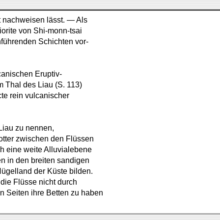
ct nachweisen lässt. — Als
orite von Shi-monn-tsai
führenden Schichten vor-
canischen Eruptiv-
m Thal des Liau (S. 113)
te rein vulcanischer
 Liau zu nennen,
tter zwischen den Flüssen
ch eine weite Alluvialebene
 in den breiten sandigen
ügelland der Küste bilden.
die Flüsse nicht durch
n Seiten ihre Betten zu haben