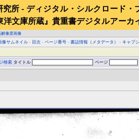
研究所 - ディジタル・シルクロード・
東洋文庫所蔵』貴重書デジタルアーカ
高解像度画像
画像サムネイル
-
目次
-
ページ番号
-
書誌情報（メタデータ）
-
キャプ
ジ検索
タイトル
ページ