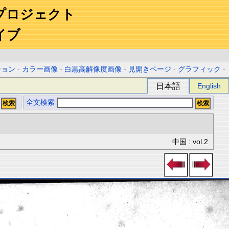
プロジェクト
イブ
ション
-
カラー画像
-
白黒高解像度画像
-
見開きページ
-
グラフィック
-
日本語
English
全文検索
中国 : vol.2