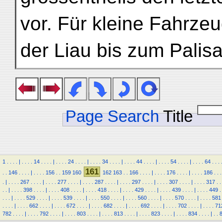
vor. Für kleine Fahrze
der Liau bis zum Palis
Page Search
Title
1
.
.
.
.
|
.
.
.
.
14
.
.
.
.
|
.
.
.
.
24
.
.
.
.
|
.
.
.
.
34
.
.
.
.
|
.
.
.
.
44
.
.
.
.
|
.
.
.
.
54
.
.
.
.
|
.
.
.
.
64
.
.
.
161
.
.
146
.
.
.
.
|
.
.
.
.
156
.
.
159
160
162
163
.
.
166
.
.
.
.
|
.
.
.
.
176
.
.
.
.
|
.
.
.
.
186
.
.
.
.
|
.
.
.
.
267
.
.
.
.
|
.
.
.
.
277
.
.
.
.
|
.
.
.
.
287
.
.
.
.
|
.
.
.
.
297
.
.
.
.
|
.
.
.
.
307
.
.
.
.
|
.
.
.
.
317
.
.
.
.
|
.
.
.
.
398
.
.
.
.
|
.
.
.
.
408
.
.
.
.
|
.
.
.
.
418
.
.
.
.
|
.
.
.
.
429
.
.
.
.
|
.
.
.
.
439
.
.
.
.
|
.
.
.
.
449
.
.
.
.
|
.
.
.
.
529
.
.
.
.
|
.
.
.
.
539
.
.
.
.
|
.
.
.
.
550
.
.
.
.
|
.
.
.
.
560
.
.
.
.
|
.
.
.
.
570
.
.
.
.
|
.
.
.
.
581
.
.
.
.
|
.
.
.
.
662
.
.
.
.
|
.
.
.
.
672
.
.
.
.
|
.
.
.
.
682
.
.
.
.
|
.
.
.
.
692
.
.
.
.
|
.
.
.
.
702
.
.
.
.
|
.
.
.
.
71
782
.
.
.
.
|
.
.
.
.
792
.
.
.
.
|
.
.
.
.
803
.
.
.
.
|
.
.
.
.
813
.
.
.
.
|
.
.
.
.
823
.
.
.
.
|
.
.
.
.
834
.
.
.
.
|
.
.