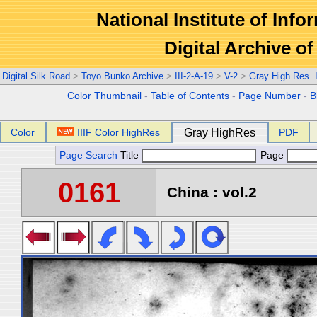
National Institute of Info
Digital Archive 
Digital Silk Road
>
Toyo Bunko Archive
>
III-2-A-19
>
V-2
>
Gray High Res.
Color Thumbnail
-
Table of Contents
-
Page Number
-
B
Color
IIIF Color HighRes
Gray HighRes
PDF
Page Search
Title
Page
0161
China : vol.2