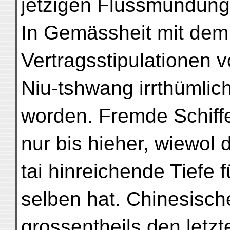
jetzigen Flussmündung e
In Gemässheit mit dem 
Vertragsstipulationen 
Niu-tshwang irrthümlic
worden. Fremde Schiff
nur bis hieher, wiewol 
tai hinreichende Tiefe f
selben hat. Chinesisc
grossentheils den letzt