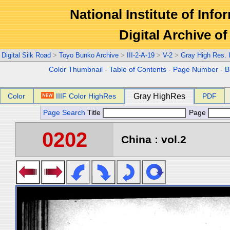
National Institute of Info
Digital Archive 
Digital Silk Road
>
Toyo Bunko Archive
>
III-2-A-19
>
V-2
>
Gray High Res.
Color Thumbnail
-
Table of Contents
-
Page Number
-
B
Color
IIIF Color HighRes
Gray HighRes
PDF
Page Search
Title
Page
0202
China : vol.2