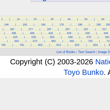
1
.
.
.
.
|
.
.
.
.
14
.
.
.
.
|
.
.
.
.
24
.
.
.
.
|
.
.
.
.
34
.
.
.
.
|
.
.
.
.
44
.
.
.
.
|
.
.
.
.
54
.
.
.
.
|
.
.
.
.
64
.
.
.
.
.
146
.
.
.
.
|
.
.
.
.
156
.
.
.
.
|
.
.
.
.
166
.
.
.
.
|
.
.
.
.
176
.
.
.
.
|
.
.
.
.
186
.
.
.
.
|
.
.
.
.
196
.
.
.
20
.
|
.
.
.
.
267
.
.
.
.
|
.
.
.
.
277
.
.
.
.
|
.
.
.
.
287
.
.
.
.
|
.
.
.
.
297
.
.
.
.
|
.
.
.
.
307
.
.
.
.
|
.
.
.
.
317
.
.
.
.
|
.
.
.
.
398
.
.
.
.
|
.
.
.
.
408
.
.
.
.
|
.
.
.
.
418
.
.
.
.
|
.
.
.
.
429
.
.
.
.
|
.
.
.
.
439
.
.
.
.
|
.
.
.
.
449
.
.
.
.
|
.
.
.
.
529
.
.
.
.
|
.
.
.
.
539
.
.
.
.
|
.
.
.
.
550
.
.
.
.
|
.
.
.
.
560
.
.
.
.
|
.
.
.
.
570
.
.
.
.
|
.
.
.
.
581
.
.
.
.
|
.
.
.
.
662
.
.
.
.
|
.
.
.
.
672
.
.
.
.
|
.
.
.
.
682
.
.
.
.
|
.
.
.
.
692
.
.
.
.
|
.
.
.
.
702
.
.
.
.
|
.
.
.
.
71
782
.
.
.
.
|
.
.
.
.
792
.
.
.
.
|
.
.
.
.
803
.
.
.
.
|
.
.
.
.
813
.
.
.
.
|
.
.
.
.
823
.
.
.
.
|
.
.
.
.
834
.
.
.
.
|
.
.
List of Books
|
Text Search
|
Image S
Copyright (C) 2003-2026
Nati
Toyo Bunko
.