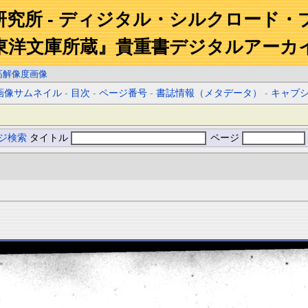
研究所 - ディジタル・シルクロード・
東洋文庫所蔵』貴重書デジタルアーカ
高解像度画像
画像サムネイル
-
目次
-
ページ番号
-
書誌情報（メタデータ）
-
キャプ
ジ検索
タイトル
ページ