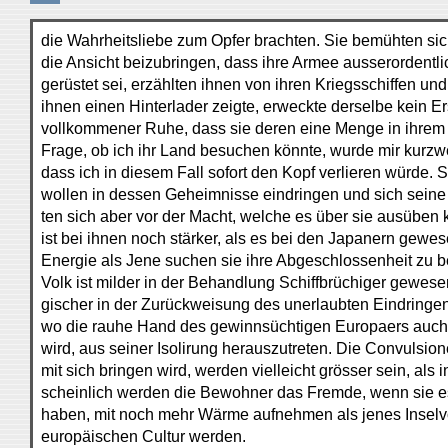
die Wahrheitsliebe zum Opfer brachten. Sie bemühten sic
die Ansicht beizubringen, dass ihre Armee ausserordentli
gerüstet sei, erzählten ihnen von ihren Kriegsschiffen un
ihnen einen Hinterlader zeigte, erweckte derselbe kein Er
vollkommener Ruhe, dass sie deren eine Menge in ihrem
Frage, ob ich ihr Land besuchen könnte, wurde mir kurzw
dass ich in diesem Fall sofort den Kopf verlieren würde.
wollen in dessen Geheimnisse eindringen und sich seine 
ten sich aber vor der Macht, welche es über sie ausüben 
ist bei ihnen noch stärker, als es bei den Japanern gewese
Energie als Jene suchen sie ihre Abgeschlossenheit zu 
Volk ist milder in der Behandlung Schiffbrüchiger gewese
gischer in der Zurückweisung des unerlaubten Eindringe
wo die rauhe Hand des gewinnsüchtigen Europaers auch
wird, aus seiner Isolirung herauszutreten. Die Convulsi
mit sich bringen wird, werden vielleicht grösser sein, als 
scheinlich werden die Bewohner das Fremde, wenn sie e
haben, mit noch mehr Wärme aufnehmen als jenes Inselv
europäischen Cultur werden.