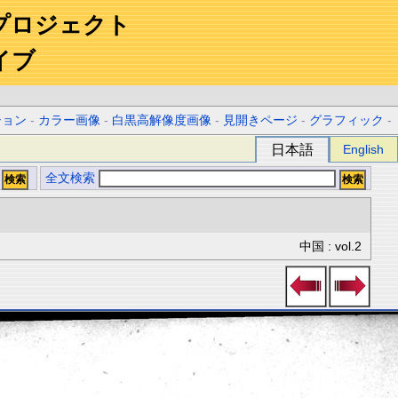
プロジェクト
イブ
ション
-
カラー画像
-
白黒高解像度画像
-
見開きページ
-
グラフィック
-
日本語
English
全文検索
中国 : vol.2