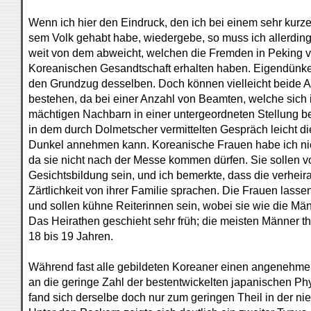
Wenn ich hier den Eindruck, den ich bei einem sehr kurz
sem Volk gehabt habe, wiedergebe, so muss ich allerding
weit von dem abweicht, welchen die Fremden in Peking v
Koreanischen Gesandtschaft erhalten haben. Eigendünk
den Grundzug desselben. Doch können vielleicht beide 
bestehen, da bei einer Anzahl von Beamten, welche sich 
mächtigen Nachbarn in einer untergeordneten Stellung be
in dem durch Dolmetscher vermittelten Gespräch leicht d
Dunkel annehmen kann. Koreanische Frauen habe ich ni
da sie nicht nach der Messe kommen dürfen. Sie sollen vo
Gesichtsbildung sein, und ich bemerkte, dass die verheir
Zärtlichkeit von ihrer Familie sprachen. Die Frauen las
und sollen kühne Reiterinnen sein, wobei sie wie die Män
Das Heirathen geschieht sehr früh; die meisten Männer th
18 bis 19 Jahren.
Während fast alle gebildeten Koreaner einen angenehmen
an die geringe Zahl der bestentwickelten japanischen Ph
fand sich derselbe doch nur zum geringen Theil in der nie