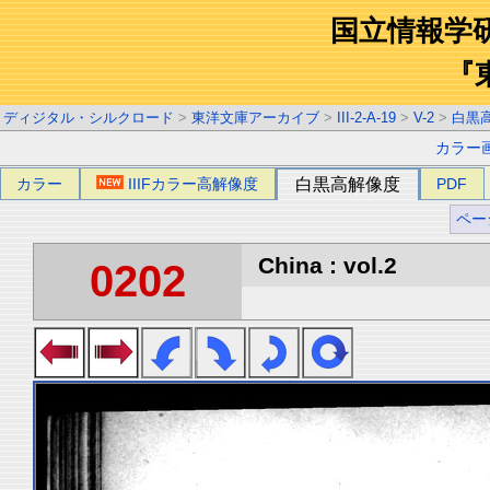
国立情報学
『
ディジタル・シルクロード
>
東洋文庫アーカイブ
>
III-2-A-19
>
V-2
>
白黒
カラー
カラー
IIIFカラー高解像度
白黒高解像度
PDF
ペー
China : vol.2
0202