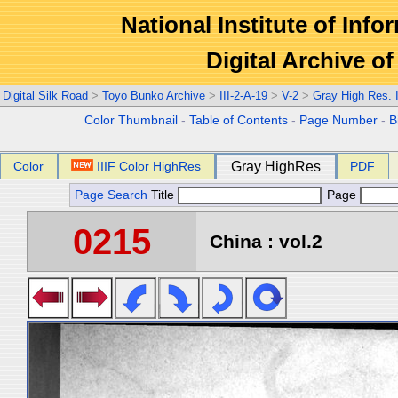
National Institute of Info
Digital Archive 
Digital Silk Road
>
Toyo Bunko Archive
>
III-2-A-19
>
V-2
>
Gray High Res.
Color Thumbnail
-
Table of Contents
-
Page Number
-
B
Color
IIIF Color HighRes
Gray HighRes
PDF
Page Search
Title
Page
0215
China : vol.2