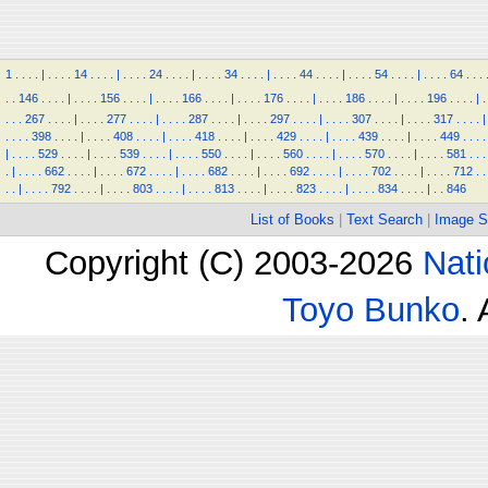
1
.
.
.
.
|
.
.
.
.
14
.
.
.
.
|
.
.
.
.
24
.
.
.
.
|
.
.
.
.
34
.
.
.
.
|
.
.
.
.
44
.
.
.
.
|
.
.
.
.
54
.
.
.
.
|
.
.
.
.
64
.
.
.
.
.
146
.
.
.
.
|
.
.
.
.
156
.
.
.
.
|
.
.
.
.
166
.
.
.
.
|
.
.
.
.
176
.
.
.
.
|
.
.
.
.
186
.
.
.
.
|
.
.
.
.
196
.
.
.
.
|
.
.
.
.
267
.
.
.
.
|
.
.
.
.
277
.
.
.
.
|
.
.
.
.
287
.
.
.
.
|
.
.
.
.
297
.
.
.
.
|
.
.
.
.
307
.
.
.
.
|
.
.
.
.
317
.
.
.
.
|
.
.
.
.
398
.
.
.
.
|
.
.
.
.
408
.
.
.
.
|
.
.
.
.
418
.
.
.
.
|
.
.
.
.
429
.
.
.
.
|
.
.
.
.
439
.
.
.
.
|
.
.
.
.
449
.
.
.
.
|
.
.
.
.
529
.
.
.
.
|
.
.
.
.
539
.
.
.
.
|
.
.
.
.
550
.
.
.
.
|
.
.
.
.
560
.
.
.
.
|
.
.
.
.
570
.
.
.
.
|
.
.
.
.
581
.
.
.
.
|
.
.
.
.
662
.
.
.
.
|
.
.
.
.
672
.
.
.
.
|
.
.
.
.
682
.
.
.
.
|
.
.
.
.
692
.
.
.
.
|
.
.
.
.
702
.
.
.
.
|
.
.
.
.
712
.
.
.
.
|
.
.
.
.
792
.
.
.
.
|
.
.
.
.
803
.
.
.
.
|
.
.
.
.
813
.
.
.
.
|
.
.
.
.
823
.
.
.
.
|
.
.
.
.
834
.
.
.
.
|
.
.
846
List of Books
|
Text Search
|
Image S
Copyright (C) 2003-2026
Nati
Toyo Bunko
.